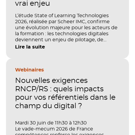
vrai enjeu
L’étude State of Learning Technologies
2026, réalisée par Scheer IMC, confirme
une évolution majeure pour les acteurs de
la formation : les technologies digitales
deviennent un enjeu de pilotage, de
performance et de preuve de valeur. IA,
Lire la suite
LMS, analytics, gestion des compétences,
blended learning : tout semble désormais
en place pour faire de la formation un levier
stratégique. Mais comment démontrer
Webinaires
concrètement l’impact de ces
Nouvelles exigences
investissements sur les compétences, la
productivité et la performance des
RNCP/RS : quels impacts
organisations ?
pour vos référentiels dans le
champ du digital ?
Mardi 30 juin de 11h30 à 12h30
Le vade-mecum 2026 de France
compétences renforce les exigences