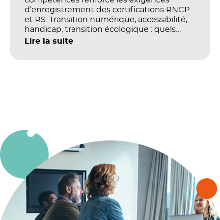
d’enregistrement des certifications RNCP
et RS. Transition numérique, accessibilité,
handicap, transition écologique : quels
impacts concrets pour les référentiels dans
Lire la suite
le champ du digital et de la multimodalité
?