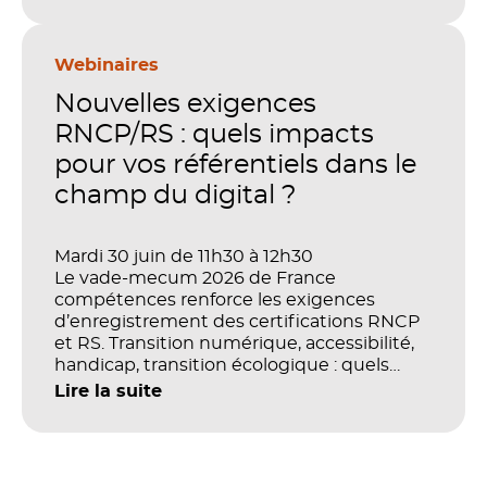
blended learning : tout semble désormais
en place pour faire de la formation un levier
stratégique. Mais comment démontrer
Webinaires
concrètement l’impact de ces
Nouvelles exigences
investissements sur les compétences, la
productivité et la performance des
RNCP/RS : quels impacts
organisations ?
pour vos référentiels dans le
champ du digital ?
Mardi 30 juin de 11h30 à 12h30
Le vade-mecum 2026 de France
compétences renforce les exigences
d’enregistrement des certifications RNCP
et RS. Transition numérique, accessibilité,
handicap, transition écologique : quels
impacts concrets pour les référentiels dans
Lire la suite
le champ du digital et de la multimodalité
?