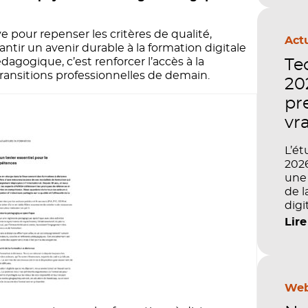
e pour repenser les critères de qualité,
Actu
ntir un avenir durable à la formation digitale
dagogique, c’est renforcer l’accès à la
Te
ransitions professionnelles de demain.
202
pr
vr
L’ét
2026
une 
de l
digi
pilo
Lire
de v
comp
semb
la f
com
Web
l’im