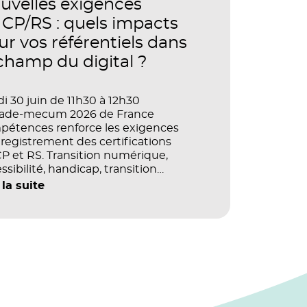
uvelles exigences
étences, la productivité et la
ormance des organisations ?
CP/RS : quels impacts
ur vos référentiels dans
 champ du digital ?
i 30 juin de 11h30 à 12h30
vade-mecum 2026 de France
pétences renforce les exigences
registrement des certifications
 et RS. Transition numérique,
ssibilité, handicap, transition
ogique : quels impacts concrets pour
 la suite
référentiels dans le champ du digital
e la multimodalité ?