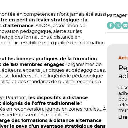
 montée en compétences n’ont jamais été aussi
Partager
re en péril un levier stratégique : la
s d’alternance
. AINOA, association de
nnovation pédagogique, alerte sur les
charge des formations à distance en
tir l’accessibilité et la qualité de la formation
Actu
ut les bonnes pratiques de la formation
lus de 150 membres engagés
: organismes de
Re
O, éditeurs, experts juridiques et pédagogiques.
ad
euse, fondée sur une ingénierie pédagogique
lisé et des standards de qualité reconnus à
Jusq
adhé
e. Pourtant,
les dispositifs à distance
pour
 éloignés de l’offre traditionnelle
:
réfé
iés en reconversion, jeunes en zones rurales… À
mult
ves redéfinissent les modalités
péd
Lire
harge des formations à distance alternance
priver le pays d’un avantage stratégique dans