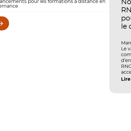
No
ancements pour les formations à distance en
comp
ternance
perf
RN
po
le
Mard
Le 
com
d’en
RNCP
acce
écol
Lire
les 
et d