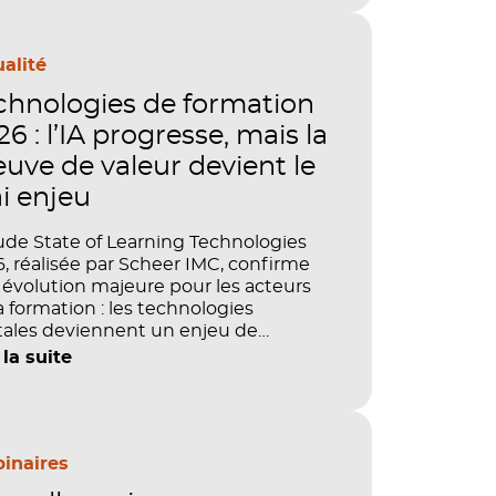
alité
chnologies de formation
6 : l’IA progresse, mais la
euve de valeur devient le
ai enjeu
ude State of Learning Technologies
, réalisée par Scheer IMC, confirme
évolution majeure pour les acteurs
a formation : les technologies
tales deviennent un enjeu de
tage, de performance et de preuve
 la suite
aleur. IA, LMS, analytics, gestion des
étences, blended learning : tout
le désormais en place pour faire de
ormation un levier stratégique. Mais
ment démontrer concrètement
inaires
pact de ces investissements sur les