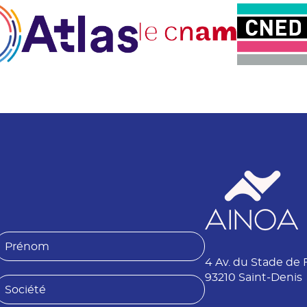
P
4 Av. du Stade de 
é
n
93210 Saint-Denis
S
o
o
m