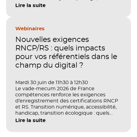
performance et de preuve de valeur. IA,
Lire la suite
LMS, analytics, gestion des compétences,
blended learning : tout semble désormais
en place pour faire de la formation un levier
stratégique. Mais comment démontrer
Webinaires
concrètement l’impact de ces
Nouvelles exigences
investissements sur les compétences, la
productivité et la performance des
RNCP/RS : quels impacts
organisations ?
pour vos référentiels dans le
champ du digital ?
Mardi 30 juin de 11h30 à 12h30
Le vade-mecum 2026 de France
compétences renforce les exigences
d’enregistrement des certifications RNCP
et RS. Transition numérique, accessibilité,
handicap, transition écologique : quels
impacts concrets pour les référentiels dans
Lire la suite
le champ du digital et de la multimodalité
?