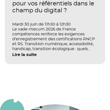
organisations ?
pour vos référentiels dans le
champ du digital ?
Mardi 30 juin de 11h30 à 12h30
Le vade-mecum 2026 de France
compétences renforce les exigences
d’enregistrement des certifications RNCP
et RS. Transition numérique, accessibilité,
handicap, transition écologique : quels
impacts concrets pour les référentiels dans
Lire la suite
le champ du digital et de la multimodalité
?