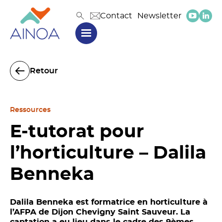
Contact
Newsletter
Retour
Ressources
E-tutorat pour
l’horticulture – Dalila
Benneka
Dalila Benneka est formatrice en horticulture à
l’AFPA de Dijon Chevigny Saint Sauveur. La
captation a eu lieu dans le cadre des 9èmes