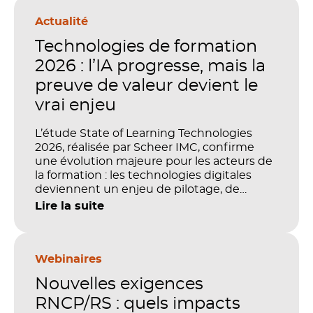
Actualité
Technologies de formation
2026 : l’IA progresse, mais la
preuve de valeur devient le
vrai enjeu
L’étude State of Learning Technologies
2026, réalisée par Scheer IMC, confirme
une évolution majeure pour les acteurs de
la formation : les technologies digitales
deviennent un enjeu de pilotage, de
performance et de preuve de valeur. IA,
Lire la suite
LMS, analytics, gestion des compétences,
blended learning : tout semble désormais
en place pour faire de la formation un levier
stratégique. Mais comment démontrer
Webinaires
concrètement l’impact de ces
Nouvelles exigences
investissements sur les compétences, la
productivité et la performance des
RNCP/RS : quels impacts