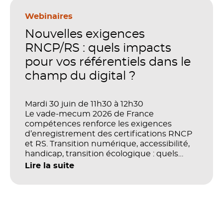
en place pour faire de la formation un levier
stratégique. Mais comment démontrer
Webinaires
concrètement l’impact de ces
Nouvelles exigences
investissements sur les compétences, la
productivité et la performance des
RNCP/RS : quels impacts
organisations ?
pour vos référentiels dans le
champ du digital ?
Mardi 30 juin de 11h30 à 12h30
Le vade-mecum 2026 de France
compétences renforce les exigences
d’enregistrement des certifications RNCP
et RS. Transition numérique, accessibilité,
handicap, transition écologique : quels
impacts concrets pour les référentiels dans
Lire la suite
le champ du digital et de la multimodalité
?