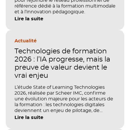
pour rejoindre le réseau professionnel de
référence dédié à la formation multimodale
et à l’innovation pédagogique.
Lire la suite
Actualité
Technologies de formation
2026 : l’IA progresse, mais la
preuve de valeur devient le
vrai enjeu
L’étude State of Learning Technologies
2026, réalisée par Scheer IMC, confirme
une évolution majeure pour les acteurs de
la formation : les technologies digitales
deviennent un enjeu de pilotage, de
performance et de preuve de valeur. IA,
Lire la suite
LMS, analytics, gestion des compétences,
blended learning : tout semble désormais