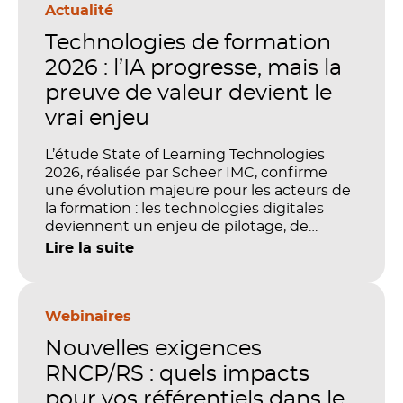
Actualité
Technologies de formation
2026 : l’IA progresse, mais la
preuve de valeur devient le
vrai enjeu
L’étude State of Learning Technologies
2026, réalisée par Scheer IMC, confirme
une évolution majeure pour les acteurs de
la formation : les technologies digitales
deviennent un enjeu de pilotage, de
performance et de preuve de valeur. IA,
Lire la suite
LMS, analytics, gestion des compétences,
blended learning : tout semble désormais
en place pour faire de la formation un levier
stratégique. Mais comment démontrer
Webinaires
concrètement l’impact de ces
Nouvelles exigences
investissements sur les compétences, la
productivité et la performance des
RNCP/RS : quels impacts
organisations ?
pour vos référentiels dans le