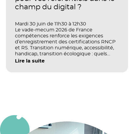
champ du digital ?
Mardi 30 juin de 11h30 à 12h30
Le vade-mecum 2026 de France
compétences renforce les exigences
d’enregistrement des certifications RNCP
et RS. Transition numérique, accessibilité,
handicap, transition écologique : quels
impacts concrets pour les référentiels dans
Lire la suite
le champ du digital et de la multimodalité
?