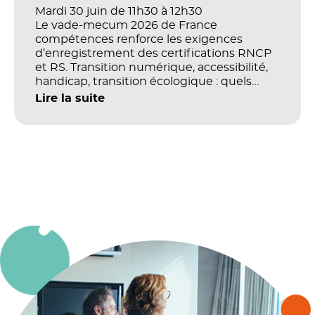
Mardi 30 juin de 11h30 à 12h30
Le vade-mecum 2026 de France
compétences renforce les exigences
d’enregistrement des certifications RNCP
et RS. Transition numérique, accessibilité,
handicap, transition écologique : quels
impacts concrets pour les référentiels dans
Lire la suite
le champ du digital et de la multimodalité
?