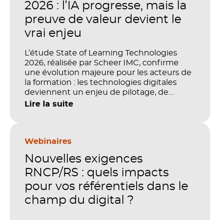
2026 : l’IA progresse, mais la
preuve de valeur devient le
vrai enjeu
L’étude State of Learning Technologies
2026, réalisée par Scheer IMC, confirme
une évolution majeure pour les acteurs de
la formation : les technologies digitales
deviennent un enjeu de pilotage, de
performance et de preuve de valeur. IA,
Lire la suite
LMS, analytics, gestion des compétences,
blended learning : tout semble désormais
en place pour faire de la formation un levier
stratégique. Mais comment démontrer
Webinaires
concrètement l’impact de ces
Nouvelles exigences
investissements sur les compétences, la
productivité et la performance des
RNCP/RS : quels impacts
organisations ?
pour vos référentiels dans le
champ du digital ?