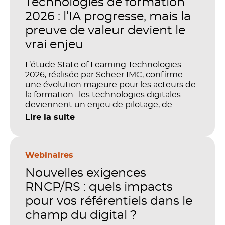
Technologies de formation
2026 : l’IA progresse, mais la
preuve de valeur devient le
vrai enjeu
L’étude State of Learning Technologies
2026, réalisée par Scheer IMC, confirme
une évolution majeure pour les acteurs de
la formation : les technologies digitales
deviennent un enjeu de pilotage, de
performance et de preuve de valeur. IA,
Lire la suite
LMS, analytics, gestion des compétences,
blended learning : tout semble désormais
en place pour faire de la formation un levier
stratégique. Mais comment démontrer
Webinaires
concrètement l’impact de ces
Nouvelles exigences
investissements sur les compétences, la
productivité et la performance des
RNCP/RS : quels impacts
organisations ?
pour vos référentiels dans le
champ du digital ?