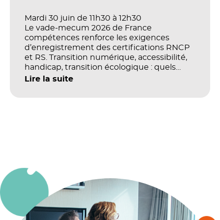
Mardi 30 juin de 11h30 à 12h30
Le vade-mecum 2026 de France
compétences renforce les exigences
d’enregistrement des certifications RNCP
et RS. Transition numérique, accessibilité,
handicap, transition écologique : quels
impacts concrets pour les référentiels dans
Lire la suite
le champ du digital et de la multimodalité
?