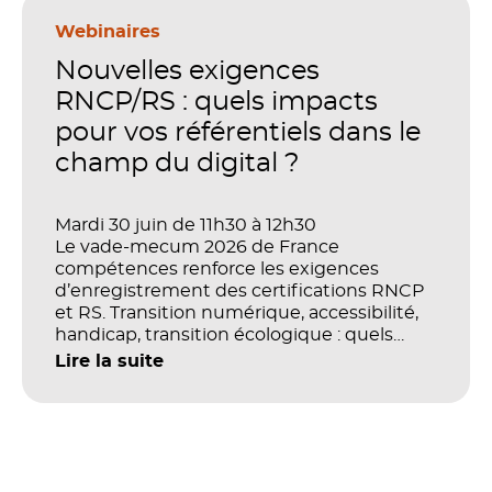
en place pour faire de la formation un levier
stratégique. Mais comment démontrer
Webinaires
concrètement l’impact de ces
Nouvelles exigences
investissements sur les compétences, la
productivité et la performance des
RNCP/RS : quels impacts
organisations ?
pour vos référentiels dans le
champ du digital ?
Mardi 30 juin de 11h30 à 12h30
Le vade-mecum 2026 de France
compétences renforce les exigences
d’enregistrement des certifications RNCP
et RS. Transition numérique, accessibilité,
handicap, transition écologique : quels
impacts concrets pour les référentiels dans
Lire la suite
le champ du digital et de la multimodalité
?