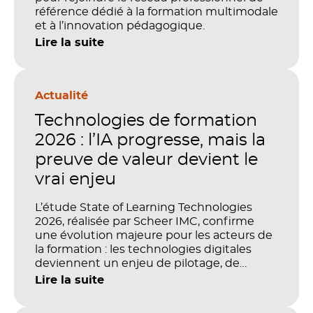
référence dédié à la formation multimodale
et à l’innovation pédagogique.
Lire la suite
Actualité
Technologies de formation
2026 : l’IA progresse, mais la
preuve de valeur devient le
vrai enjeu
L’étude State of Learning Technologies
2026, réalisée par Scheer IMC, confirme
une évolution majeure pour les acteurs de
la formation : les technologies digitales
deviennent un enjeu de pilotage, de
performance et de preuve de valeur. IA,
Lire la suite
LMS, analytics, gestion des compétences,
blended learning : tout semble désormais