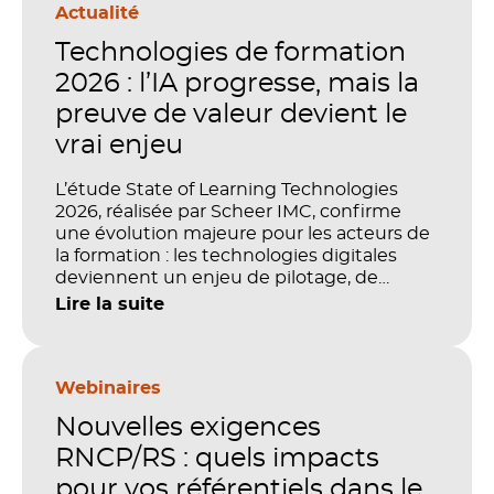
Actualité
Technologies de formation
2026 : l’IA progresse, mais la
preuve de valeur devient le
vrai enjeu
L’étude State of Learning Technologies
2026, réalisée par Scheer IMC, confirme
une évolution majeure pour les acteurs de
la formation : les technologies digitales
deviennent un enjeu de pilotage, de
performance et de preuve de valeur. IA,
Lire la suite
LMS, analytics, gestion des compétences,
blended learning : tout semble désormais
en place pour faire de la formation un levier
stratégique. Mais comment démontrer
Webinaires
concrètement l’impact de ces
Nouvelles exigences
investissements sur les compétences, la
productivité et la performance des
RNCP/RS : quels impacts
organisations ?
pour vos référentiels dans le