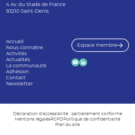
i
4 Av. du Stade de France
n
93210 Saint-Denis
Accueil
Espace membre
Nous connaître
Activités
Actualités
La communauté
Adhésion
Contact
Newsletter
Déclaration d’accessibilité : partiellement conforme
Mentions légales
RGPD
Politique de confidentialité
Plan du site