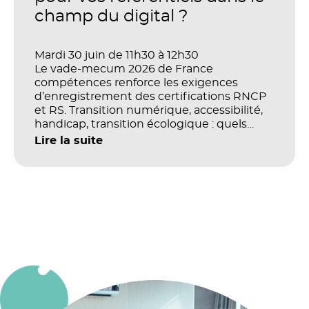
champ du digital ?
Mardi 30 juin de 11h30 à 12h30
Le vade-mecum 2026 de France
compétences renforce les exigences
d’enregistrement des certifications RNCP
et RS. Transition numérique, accessibilité,
handicap, transition écologique : quels
impacts concrets pour les référentiels dans
Lire la suite
le champ du digital et de la multimodalité
?