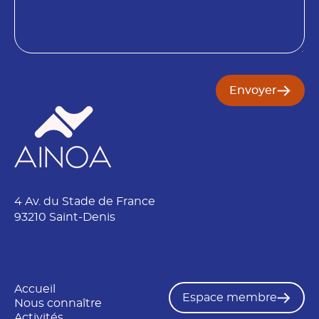
s
i
o
l
i
B
n
e
s
o
i
Envoyer
n
4 Av. du Stade de France
93210 Saint-Denis
Accueil
Espace membre
Nous connaître
Activités