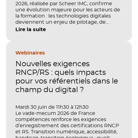
2026, réalisée par Scheer IMC, confirme
une évolution majeure pour les acteurs de
la formation : les technologies digitales
deviennent un enjeu de pilotage, de
performance et de preuve de valeur. IA,
Lire la suite
LMS, analytics, gestion des compétences,
blended learning : tout semble désormais
en place pour faire de la formation un levier
stratégique. Mais comment démontrer
Webinaires
concrètement l’impact de ces
Nouvelles exigences
investissements sur les compétences, la
productivité et la performance des
RNCP/RS : quels impacts
organisations ?
pour vos référentiels dans le
champ du digital ?
Mardi 30 juin de 11h30 à 12h30
Le vade-mecum 2026 de France
compétences renforce les exigences
d’enregistrement des certifications RNCP
et RS. Transition numérique, accessibilité,
handicap, transition écologique : quels