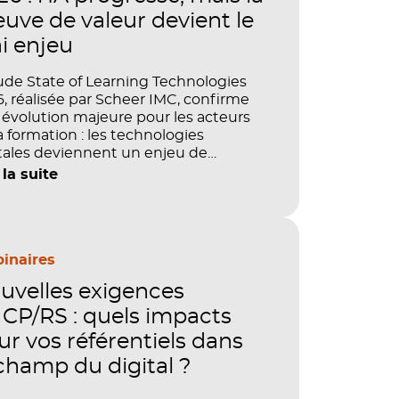
euve de valeur devient le
ai enjeu
ude State of Learning Technologies
, réalisée par Scheer IMC, confirme
évolution majeure pour les acteurs
a formation : les technologies
tales deviennent un enjeu de
tage, de performance et de preuve
 la suite
aleur. IA, LMS, analytics, gestion des
étences, blended learning : tout
le désormais en place pour faire de
ormation un levier stratégique. Mais
ment démontrer concrètement
inaires
pact de ces investissements sur les
uvelles exigences
étences, la productivité et la
ormance des organisations ?
CP/RS : quels impacts
ur vos référentiels dans
 champ du digital ?