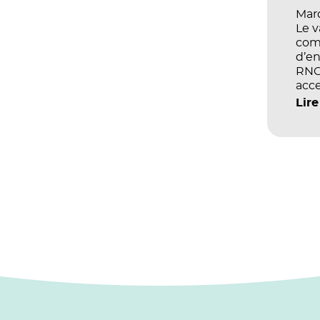
Mard
Le 
com
d’en
RNCP
acce
écol
Lire
les 
et d