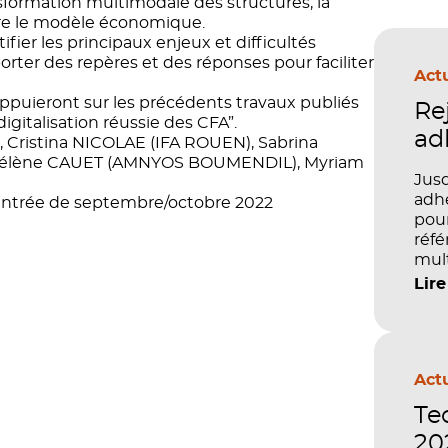
nsformation multimodale des structures, la
ore le modèle économique.
ifier les principaux enjeux et difficultés
rter des repères et des réponses pour faciliter
Actu
s’appuieront sur les précédents travaux publiés
Re
igitalisation réussie des CFA”.
ad
 Cristina NICOLAE (IFA ROUEN), Sabrina
élène CAUET (AMNYOS BOUMENDIL), Myriam
Jusq
adhé
a rentrée de septembre/octobre 2022
pour
réfé
mult
péd
Lire
Actu
Te
202