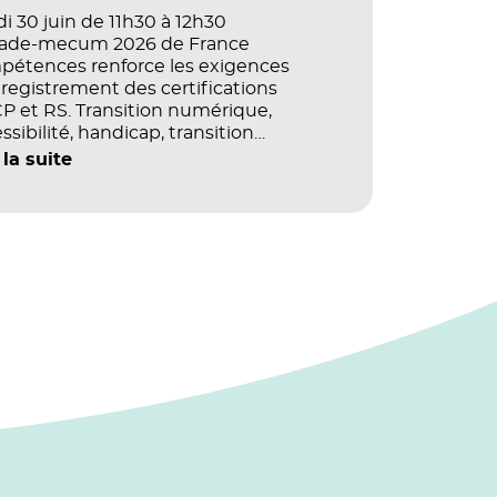
i 30 juin de 11h30 à 12h30
vade-mecum 2026 de France
pétences renforce les exigences
registrement des certifications
 et RS. Transition numérique,
ssibilité, handicap, transition
ogique : quels impacts concrets pour
 la suite
référentiels dans le champ du digital
e la multimodalité ?