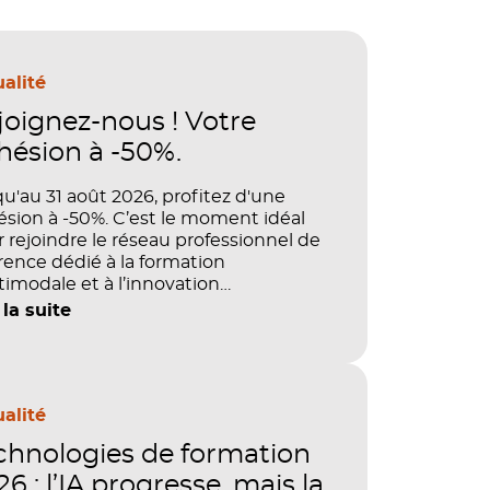
alité
joignez-nous ! Votre
hésion à -50%.
u'au 31 août 2026, profitez d'une
sion à -50%. C’est le moment idéal
 rejoindre le réseau professionnel de
rence dédié à la formation
imodale et à l’innovation
agogique.
 la suite
alité
chnologies de formation
6 : l’IA progresse, mais la