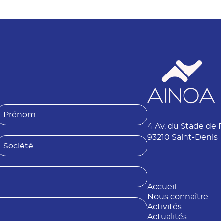
P
4 Av. du Stade de 
é
n
93210 Saint-Denis
S
o
o
m
é
Accueil
é
Nous connaître
Activités
Actualités