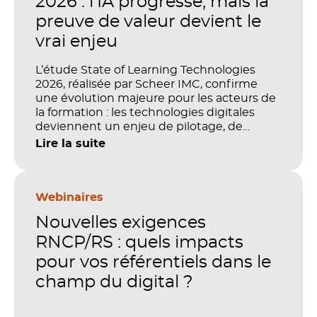
2026 : l’IA progresse, mais la
preuve de valeur devient le
vrai enjeu
L’étude State of Learning Technologies
2026, réalisée par Scheer IMC, confirme
une évolution majeure pour les acteurs de
la formation : les technologies digitales
deviennent un enjeu de pilotage, de
performance et de preuve de valeur. IA,
Lire la suite
LMS, analytics, gestion des compétences,
blended learning : tout semble désormais
en place pour faire de la formation un levier
stratégique. Mais comment démontrer
Webinaires
concrètement l’impact de ces
Nouvelles exigences
investissements sur les compétences, la
productivité et la performance des
RNCP/RS : quels impacts
organisations ?
pour vos référentiels dans le
champ du digital ?