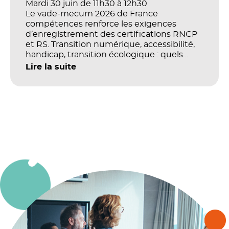
Mardi 30 juin de 11h30 à 12h30
Le vade-mecum 2026 de France
compétences renforce les exigences
d’enregistrement des certifications RNCP
et RS. Transition numérique, accessibilité,
handicap, transition écologique : quels
impacts concrets pour les référentiels dans
Lire la suite
le champ du digital et de la multimodalité
?