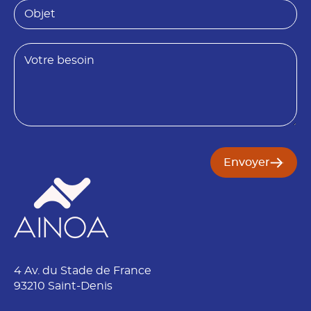
i
O
é
b
t
j
é
e
B
t
e
s
o
i
n
Envoyer
4 Av. du Stade de France
93210 Saint-Denis