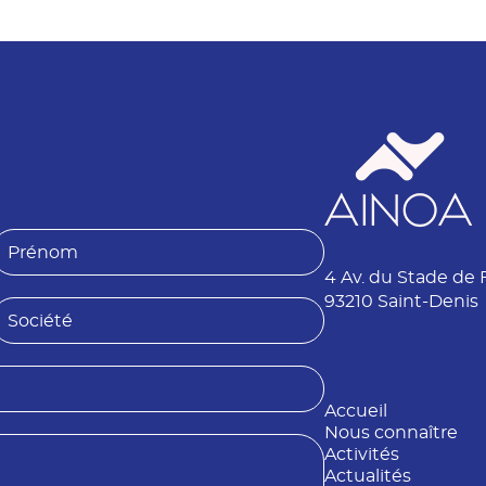
P
4 Av. du Stade de 
é
n
93210 Saint-Denis
S
o
o
m
é
Accueil
é
Nous connaître
Activités
Actualités