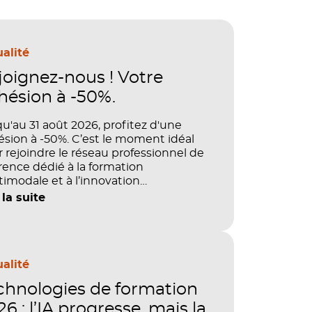
alité
joignez-nous ! Votre
hésion à -50%.
u'au 31 août 2026, profitez d'une
sion à -50%. C’est le moment idéal
 rejoindre le réseau professionnel de
rence dédié à la formation
imodale et à l’innovation
agogique.
 la suite
alité
chnologies de formation
6 : l’IA progresse, mais la