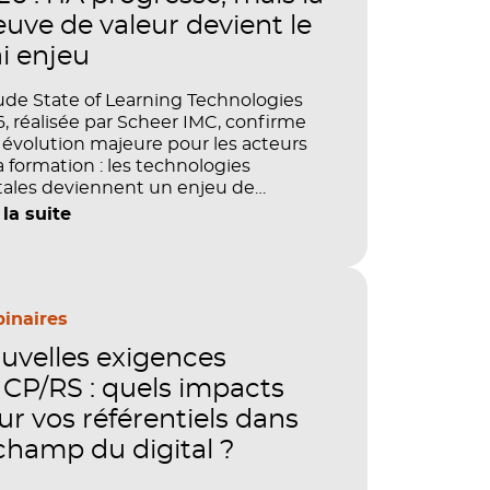
euve de valeur devient le
ai enjeu
ude State of Learning Technologies
, réalisée par Scheer IMC, confirme
évolution majeure pour les acteurs
a formation : les technologies
tales deviennent un enjeu de
tage, de performance et de preuve
 la suite
aleur. IA, LMS, analytics, gestion des
étences, blended learning : tout
le désormais en place pour faire de
ormation un levier stratégique. Mais
ment démontrer concrètement
inaires
pact de ces investissements sur les
uvelles exigences
étences, la productivité et la
ormance des organisations ?
CP/RS : quels impacts
ur vos référentiels dans
 champ du digital ?