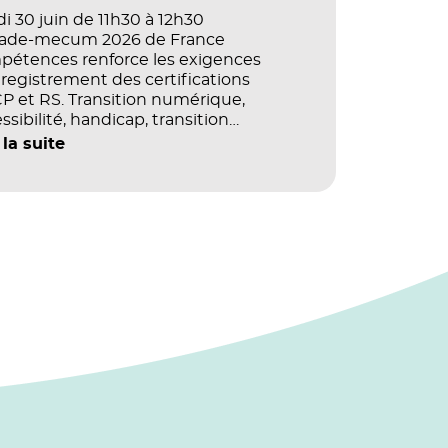
i 30 juin de 11h30 à 12h30
vade-mecum 2026 de France
pétences renforce les exigences
registrement des certifications
 et RS. Transition numérique,
ssibilité, handicap, transition
ogique : quels impacts concrets pour
 la suite
référentiels dans le champ du digital
e la multimodalité ?