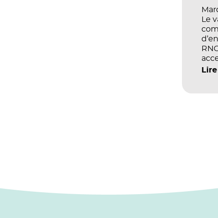
Mard
Le 
com
d’en
RNCP
acce
écol
Lire
les 
et d