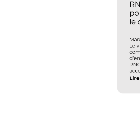
perf
RN
po
le
Mard
Le 
com
d’en
RNCP
acce
écol
Lire
les 
et d