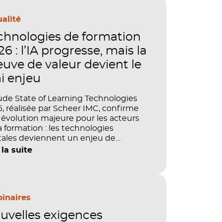
alité
chnologies de formation
6 : l’IA progresse, mais la
euve de valeur devient le
ai enjeu
ude State of Learning Technologies
, réalisée par Scheer IMC, confirme
évolution majeure pour les acteurs
a formation : les technologies
tales deviennent un enjeu de
tage, de performance et de preuve
 la suite
aleur. IA, LMS, analytics, gestion des
étences, blended learning : tout
le désormais en place pour faire de
ormation un levier stratégique. Mais
ment démontrer concrètement
inaires
pact de ces investissements sur les
uvelles exigences
étences, la productivité et la