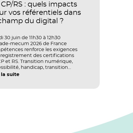
ormance des organisations ?
CP/RS : quels impacts
ur vos référentiels dans
 champ du digital ?
i 30 juin de 11h30 à 12h30
vade-mecum 2026 de France
pétences renforce les exigences
registrement des certifications
 et RS. Transition numérique,
ssibilité, handicap, transition
ogique : quels impacts concrets pour
 la suite
référentiels dans le champ du digital
e la multimodalité ?