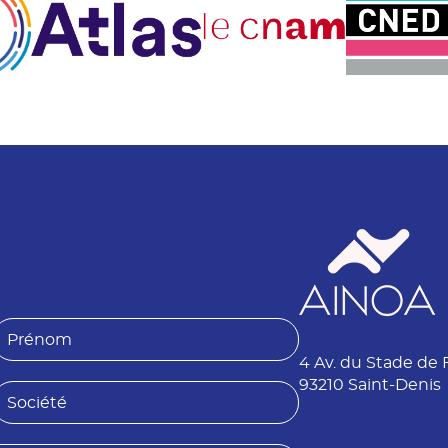
P
4 Av. du Stade de 
é
n
93210 Saint-Denis
S
o
o
m