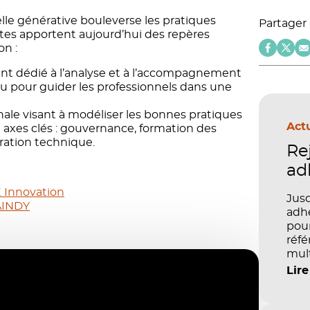
elle générative bouleverse les pratiques
Partager
tes apportent aujourd’hui des repères
on :
ant dédié à l’analyse et à l’accompagnement
çu pour guider les professionnels dans une
nale visant à modéliser les bonnes pratiques
Actu
e axes clés : gouvernance, formation des
ration technique.
Re
ad
 Innovation
Jusq
AINDY
adhé
pour
réfé
mult
péd
Lire