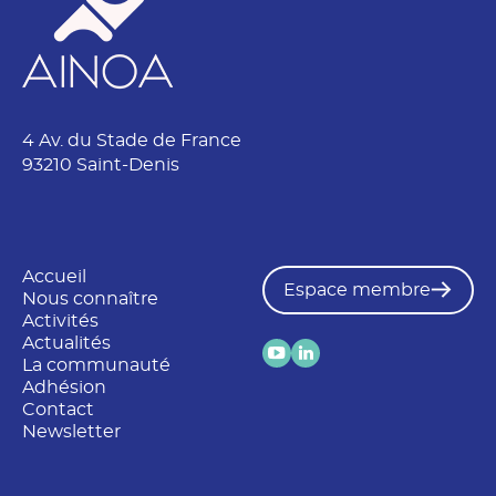
r
é
n
o
m
4 Av. du Stade de France
93210 Saint-Denis
Accueil
Espace membre
Nous connaître
Activités
Actualités
La communauté
Adhésion
Contact
Newsletter