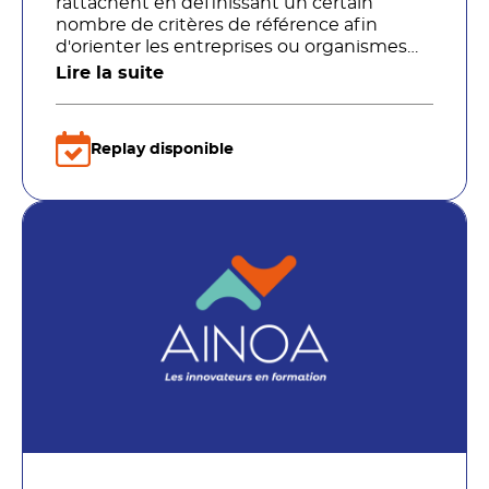
rattachent en définissant un certain
nombre de critères de référence afin
d'orienter les entreprises ou organismes
de formation qui envisagent de démarrer
Lire la suite
des formations à distance vers les acteurs
capables de former leurs collaborateurs.
Replay disponible