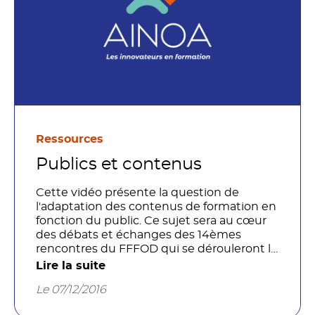
Ressources
Publics et contenus
Cette vidéo présente la question de
l'adaptation des contenus de formation en
fonction du public. Ce sujet sera au cœur
des débats et échanges des 14èmes
rencontres du FFFOD qui se dérouleront le
6 au 7 décembre 2016 près de Clermont-
Lire la suite
Ferrand.
Le 07/12/2016