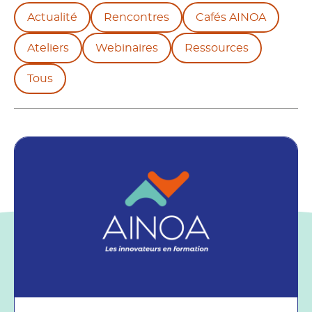
Actualité
Rencontres
Cafés AINOA
Ateliers
Webinaires
Ressources
Tous