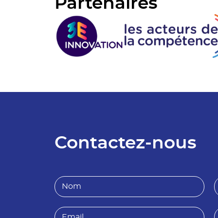
Partenaires
Contactez-nous
N
o
r
m
*
E