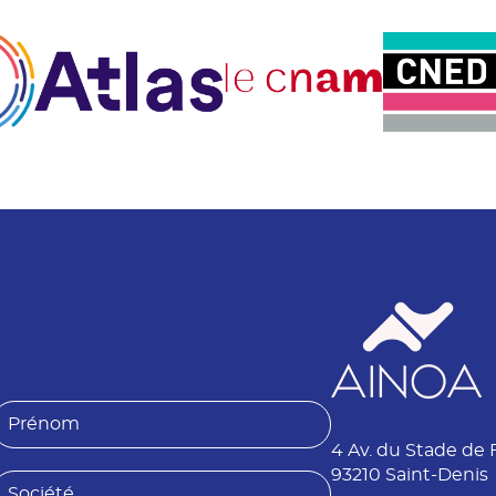
P
4 Av. du Stade de 
é
n
93210 Saint-Denis
S
o