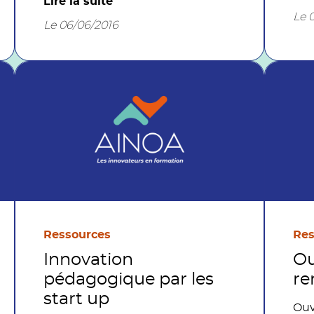
Lire la suite
Centre Inffo
Le 
Le 06/06/2016
Ressources
Res
Innovation
Ou
pédagogique par les
re
start up
Ouv