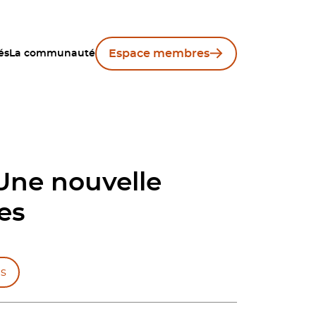
Espace membres
és
La communauté
 Une nouvelle
es
s