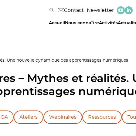
Contact
Newsletter
Accueil
Nous connaître
Activités
Actualit
lités. Une nouvelle dynamique des apprentissages numériques
res – Mythes et réalités.
pprentissages numériqu
NOA
Ateliers
Webinaires
Ressources
Tou