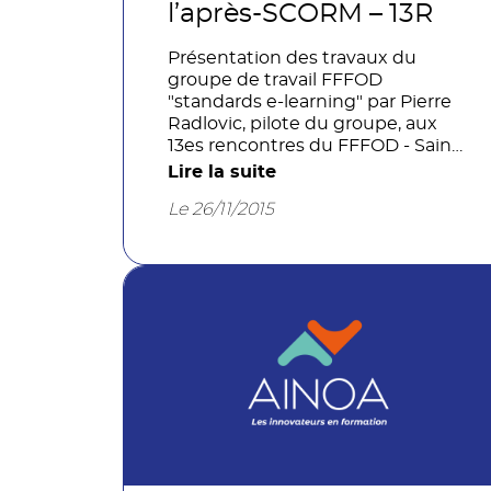
l’après-SCORM – 13R
Présentation des travaux du
groupe de travail FFFOD
"standards e-learning" par Pierre
Radlovic, pilote du groupe, aux
13es rencontres du FFFOD - Saint-
Brieuc, le 18/11/15.
Lire la suite
Le 26/11/2015