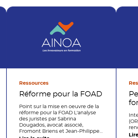
Ressources
Res
Réforme pour la FOAD
Pe
fo
Point sur la mise en oeuvre de la
réforme pour la FOAD L'analyse
Int
des juristes par Sabrina
(OR
Dougados, avocat associé,
ren
Fromont Briens et Jean-Philippe
Lir
Cépède, Directeur juridique,