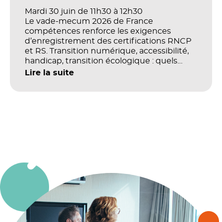
Mardi 30 juin de 11h30 à 12h30
Le vade-mecum 2026 de France
compétences renforce les exigences
d’enregistrement des certifications RNCP
et RS. Transition numérique, accessibilité,
handicap, transition écologique : quels
impacts concrets pour les référentiels dans
Lire la suite
le champ du digital et de la multimodalité
?