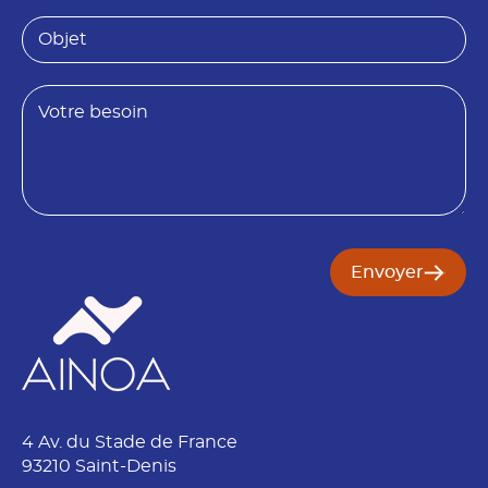
*
i
O
é
b
t
j
é
e
B
t
e
s
o
i
n
Envoyer
4 Av. du Stade de France
93210 Saint-Denis