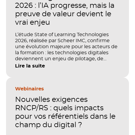
2026 : l’IA progresse, mais la
preuve de valeur devient le
vrai enjeu
L’étude State of Learning Technologies
2026, réalisée par Scheer IMC, confirme
une évolution majeure pour les acteurs de
la formation : les technologies digitales
deviennent un enjeu de pilotage, de
performance et de preuve de valeur. IA,
Lire la suite
LMS, analytics, gestion des compétences,
blended learning : tout semble désormais
en place pour faire de la formation un levier
stratégique. Mais comment démontrer
Webinaires
concrètement l’impact de ces
Nouvelles exigences
investissements sur les compétences, la
productivité et la performance des
RNCP/RS : quels impacts
organisations ?
pour vos référentiels dans le
champ du digital ?