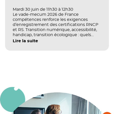
Mardi 30 juin de 11h30 à 12h30
Le vade-mecum 2026 de France
compétences renforce les exigences
d’enregistrement des certifications RNCP
et RS. Transition numérique, accessibilité,
handicap, transition écologique : quels
impacts concrets pour les référentiels dans
Lire la suite
le champ du digital et de la multimodalité
?