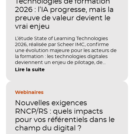
Technologies de formation
2026 : l’IA progresse, mais la
preuve de valeur devient le
vrai enjeu
L’étude State of Learning Technologies
2026, réalisée par Scheer IMC, confirme
une évolution majeure pour les acteurs de
la formation : les technologies digitales
deviennent un enjeu de pilotage, de
performance et de preuve de valeur. IA,
Lire la suite
LMS, analytics, gestion des compétences,
blended learning : tout semble désormais
en place pour faire de la formation un levier
stratégique. Mais comment démontrer
Webinaires
concrètement l’impact de ces
Nouvelles exigences
investissements sur les compétences, la
productivité et la performance des
RNCP/RS : quels impacts
organisations ?
pour vos référentiels dans le
champ du digital ?