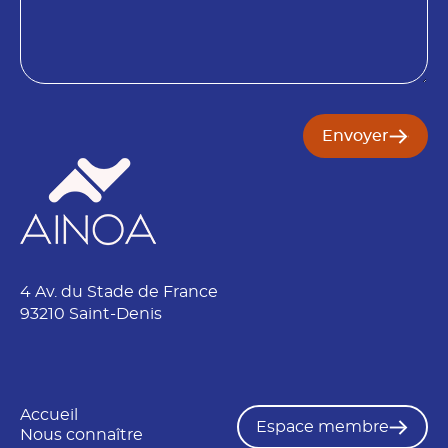
s
n
o
o
i
m
n
Envoyer
4 Av. du Stade de France
93210 Saint-Denis
Accueil
Espace membre
Nous connaître