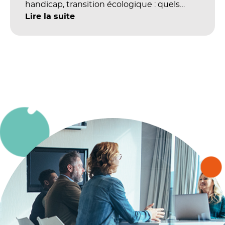
handicap, transition écologique : quels
impacts concrets pour les référentiels dans
Lire la suite
le champ du digital et de la multimodalité
?