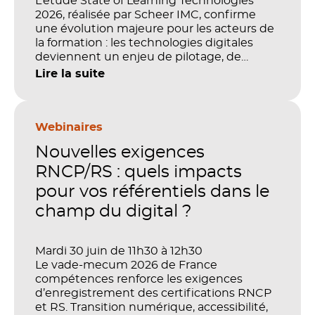
L’étude State of Learning Technologies
2026, réalisée par Scheer IMC, confirme
une évolution majeure pour les acteurs de
la formation : les technologies digitales
deviennent un enjeu de pilotage, de
performance et de preuve de valeur. IA,
Lire la suite
LMS, analytics, gestion des compétences,
blended learning : tout semble désormais
en place pour faire de la formation un levier
stratégique. Mais comment démontrer
Webinaires
concrètement l’impact de ces
Nouvelles exigences
investissements sur les compétences, la
productivité et la performance des
RNCP/RS : quels impacts
organisations ?
pour vos référentiels dans le
champ du digital ?
Mardi 30 juin de 11h30 à 12h30
Le vade-mecum 2026 de France
compétences renforce les exigences
d’enregistrement des certifications RNCP
et RS. Transition numérique, accessibilité,