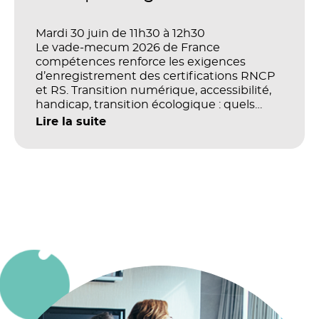
Mardi 30 juin de 11h30 à 12h30
Le vade-mecum 2026 de France
compétences renforce les exigences
d’enregistrement des certifications RNCP
et RS. Transition numérique, accessibilité,
handicap, transition écologique : quels
impacts concrets pour les référentiels dans
Lire la suite
le champ du digital et de la multimodalité
?