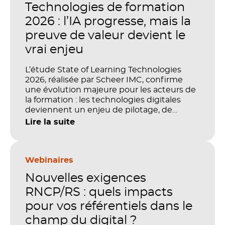
Technologies de formation
2026 : l’IA progresse, mais la
preuve de valeur devient le
vrai enjeu
L’étude State of Learning Technologies
2026, réalisée par Scheer IMC, confirme
une évolution majeure pour les acteurs de
la formation : les technologies digitales
deviennent un enjeu de pilotage, de
performance et de preuve de valeur. IA,
Lire la suite
LMS, analytics, gestion des compétences,
blended learning : tout semble désormais
en place pour faire de la formation un levier
stratégique. Mais comment démontrer
Webinaires
concrètement l’impact de ces
Nouvelles exigences
investissements sur les compétences, la
productivité et la performance des
RNCP/RS : quels impacts
organisations ?
pour vos référentiels dans le
champ du digital ?