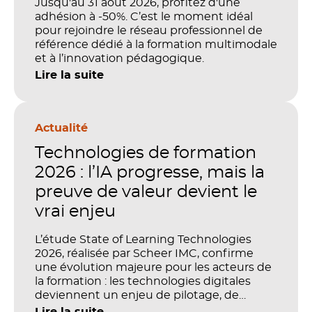
Jusqu'au 31 août 2026, profitez d'une
adhésion à -50%. C’est le moment idéal
pour rejoindre le réseau professionnel de
référence dédié à la formation multimodale
et à l’innovation pédagogique.
Lire la suite
Actualité
Technologies de formation
2026 : l’IA progresse, mais la
preuve de valeur devient le
vrai enjeu
L’étude State of Learning Technologies
2026, réalisée par Scheer IMC, confirme
une évolution majeure pour les acteurs de
la formation : les technologies digitales
deviennent un enjeu de pilotage, de
performance et de preuve de valeur. IA,
Lire la suite