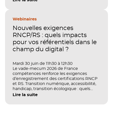
LMS, analytics, gestion des compétences,
blended learning : tout semble désormais
en place pour faire de la formation un levier
stratégique. Mais comment démontrer
Webinaires
concrètement l’impact de ces
Nouvelles exigences
investissements sur les compétences, la
productivité et la performance des
RNCP/RS : quels impacts
organisations ?
pour vos référentiels dans le
champ du digital ?
Mardi 30 juin de 11h30 à 12h30
Le vade-mecum 2026 de France
compétences renforce les exigences
d’enregistrement des certifications RNCP
et RS. Transition numérique, accessibilité,
handicap, transition écologique : quels
impacts concrets pour les référentiels dans
Lire la suite
le champ du digital et de la multimodalité
?