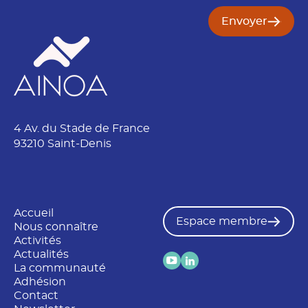
b
j
Envoyer
e
t
4 Av. du Stade de France
93210 Saint-Denis
Accueil
Espace membre
Nous connaître
Activités
Actualités
La communauté
Adhésion
Contact