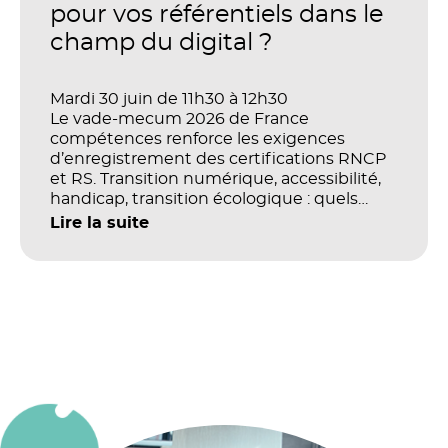
organisations ?
pour vos référentiels dans le
champ du digital ?
Mardi 30 juin de 11h30 à 12h30
Le vade-mecum 2026 de France
compétences renforce les exigences
d’enregistrement des certifications RNCP
et RS. Transition numérique, accessibilité,
handicap, transition écologique : quels
impacts concrets pour les référentiels dans
Lire la suite
le champ du digital et de la multimodalité
?