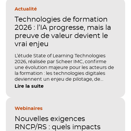
Actualité
Technologies de formation
2026 : l’IA progresse, mais la
preuve de valeur devient le
vrai enjeu
L’étude State of Learning Technologies
2026, réalisée par Scheer IMC, confirme
une évolution majeure pour les acteurs de
la formation : les technologies digitales
deviennent un enjeu de pilotage, de
performance et de preuve de valeur. IA,
Lire la suite
LMS, analytics, gestion des compétences,
blended learning : tout semble désormais
en place pour faire de la formation un levier
stratégique. Mais comment démontrer
Webinaires
concrètement l’impact de ces
Nouvelles exigences
investissements sur les compétences, la
productivité et la performance des
RNCP/RS : quels impacts