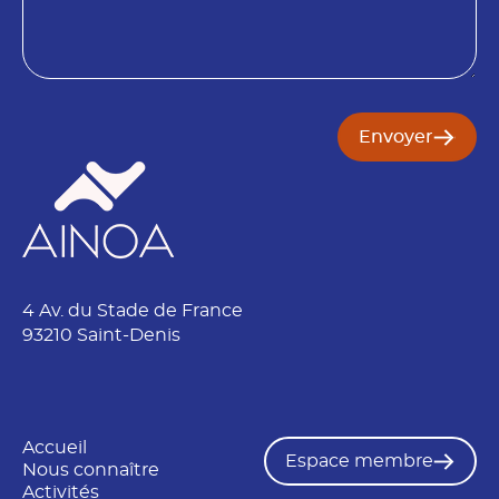
o
o
i
m
n
E
m
a
i
Envoyer
l
4 Av. du Stade de France
93210 Saint-Denis
Accueil
Espace membre
Nous connaître
Activités