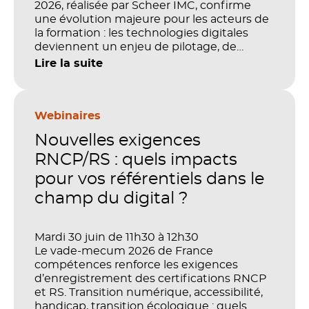
2026, réalisée par Scheer IMC, confirme
une évolution majeure pour les acteurs de
la formation : les technologies digitales
deviennent un enjeu de pilotage, de
performance et de preuve de valeur. IA,
Lire la suite
LMS, analytics, gestion des compétences,
blended learning : tout semble désormais
en place pour faire de la formation un levier
stratégique. Mais comment démontrer
Webinaires
concrètement l’impact de ces
Nouvelles exigences
investissements sur les compétences, la
productivité et la performance des
RNCP/RS : quels impacts
organisations ?
pour vos référentiels dans le
champ du digital ?
Mardi 30 juin de 11h30 à 12h30
Le vade-mecum 2026 de France
compétences renforce les exigences
d’enregistrement des certifications RNCP
et RS. Transition numérique, accessibilité,
handicap, transition écologique : quels