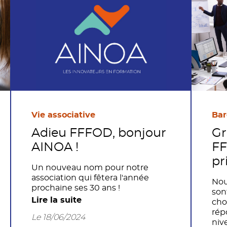
Vie associative
Bar
Adieu FFFOD, bonjour
Gr
AINOA !
FF
pr
Un nouveau nom pour notre
association qui fêtera l'année
Nou
prochaine ses 30 ans !
son
Lire la suite
cho
rép
Le 18/06/2024
niv