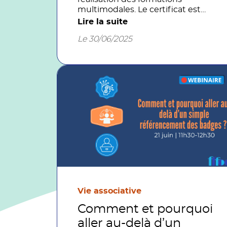
multimodales. Le certificat est
obligatoire pour les formations
Lire la suite
financées par les opérateurs de
Le 30/06/2025
compétences. Le modèle proposé
par AINOA est le fruit d'un travail
collectif associant experts du
cadre réglementaire et de la
formation à distance.
Vie associative
Comment et pourquoi
aller au-delà d’un