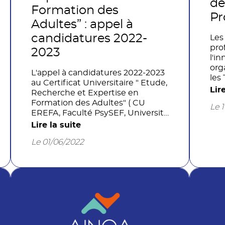
de
Formation des
Pr
Adultes” : appel à
candidatures 2022-
Les
pro
2023
l'i
org
L'appel à candidatures 2022-2023
les
au Certificat Universitaire " Etude,
For
Lir
Recherche et Expertise en
FFF
Formation des Adultes" ( CU
Le 
mul
EREFA, Faculté PsySEF, Université
init
de Lille) est lancé.
Lire la suite
L'o
projet
Le 01/06/2022
des
ent
str
les
jus