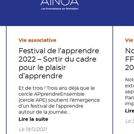
Vie associative
Vie
Festival de l’apprendre
No
2022 – Sortir du cadre
FF
pour le plaisir
20
d’apprendre
Not
ext
Et de trois ! Trois ans déjà que le
sep
cercle APprendreEnsemble
Par
(cercle APE) soutient l’émergence
imp
d’un festival de l’apprendre
ou 
Lir
autour de la journée
que
internationale de l’éducation, le
Lire la suite
Le 
sat
24 janvier (UNESCO). Un festival
vot
Le 19/11/2021
de l’apprendre qui, à l’image de la