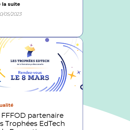
utilisateurs de plateformes.
e la suite
dez-vous le 23 mai de 11h30 à
10/05/2023
30.
ualité
 FFFOD partenaire
s Trophées EdTech