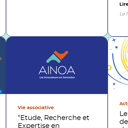
qu'
Lir
Ren
Le 
12h
Act
Vie associative
Le
“Etude, Recherche et
de
Expertise en