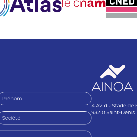
P
4 Av. du Stade de 
é
n
93210 Saint-Denis
S
o
o
m