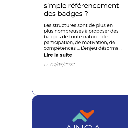
simple référencement
des badges ?
Les structures sont de plus en
plus nombreuses à proposer des
badges de toute nature : de
participation, de motivation, de
compétences … L’enjeu désormais
: identifier les badges porteurs de
Lire la suite
sens, passer de la liste à
Le 07/06/2022
l’écosystème, donner de la
lisibilité à cette nouvelle modalité
de reconnaissance…