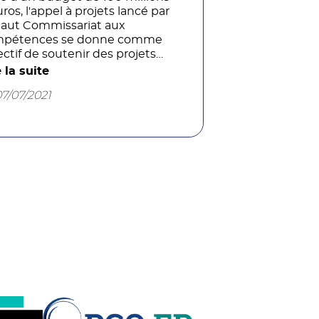
ros, l'appel à projets lancé par
Haut Commissariat aux
pétences se donne comme
ectif de soutenir des projets
nant de consortiums qui
e la suite
haitent accélérer l'hybridation
07/07/2021
leurs formations et déployer
 pédagogies innovantes.