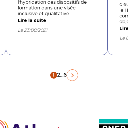
l'hybridation des dispositifs de
d'eu
formation dans une visée
le 
inclusive et qualitative.
com
Lire la suite
obj
éma
Lir
Le 23/08/2021
sou
Le 
de 
des
1
2
…
6