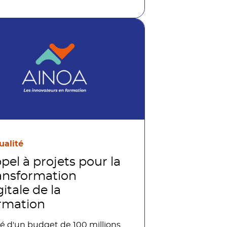
ualité
pel à projets pour la
ansformation
gitale de la
rmation
é d'un budget de 100 millions