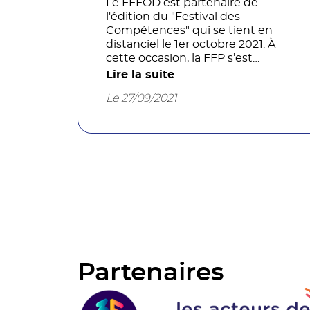
Le FFFOD est partenaire de
l'édition du "Festival des
Compétences" qui se tient en
distanciel le 1er octobre 2021. À
cette occasion, la FFP s’est
associée à Teemew pour réaliser
Lire la suite
un événement digital hors du
Le 27/09/2021
commun en format virtuel.
Inscription au plus tard jeudi 31
septembre 11H.
Pagination
des
publications
Partenaires