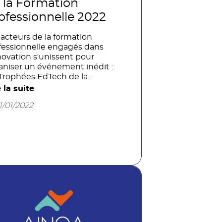
 la Formation
ofessionnelle 2022
 acteurs de la formation
fessionnelle engagés dans
nnovation s'unissent pour
aniser un événement inédit :
 Trophées EdTech de la
mation Professionnelle. Le
e la suite
OD en qualité d'expert de la
11/01/2022
timodalité s'associe à cette
iative et participera au jury.
bjectif : récompenser des
s inspirants reposant sur
 coopérations entre
reprises de formation et
uctures de la EdTech. Attention
 candidatures sont acceptées
qu'au 26 janvier 2022.