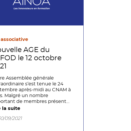
 associative
uvelle AGE du
FOD le 12 octobre
21
re Assemblée générale
raordinaire s’est tenue le 24
tembre après-midi au CNAM à
is. Malgré un nombre
ortant de membres présents
représentés, il a manqué
e la suite
lques voix seulement pour
30/09/2021
isfaire au quorum autorisant le
e de modifications statutaires.