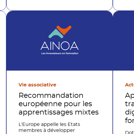
fête de la musique, serait
composé d’une infinité
d’initiatives de toutes tailles, avec
pour seul objectif de célébrer la
joie d’apprendre à tout âge, tout
au long de sa vie.
Vie associative
Act
Recommandation
Ap
européenne pour les
tr
apprentissages mixtes
di
fo
L'Europe appelle les Etats
membres à développer
Dot