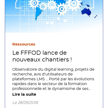
Ressources
Le FFFOD lance de
nouveaux chantiers !
Observatoire du digital learning, projets de
recherche, avis d'utilisateurs de
plateformes LMS ... Porté par les évolutions
rapides dans le secteur de la formation
professionnelle et le dynamisme de ses
adhérents, le FFFOD ouvre des chantiers
Lire la suite
prometteurs. Passage en revue ...
Le 28/09/2018