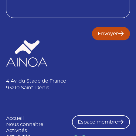
o
i
n
Envoyer
4 Av. du Stade de France
93210 Saint-Denis
Accueil
Espace membre
Nous connaître
Activités