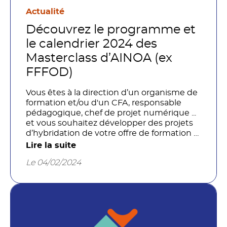
Actualité
Découvrez le programme et
le calendrier 2024 des
Masterclass d’AINOA (ex
FFFOD)
Vous êtes à la direction d’un organisme de
formation et/ou d'un CFA, responsable
pédagogique, chef de projet numérique ...
et vous souhaitez développer des projets
d’hybridation de votre offre de formation ?
Les Masterclass d'AINOA (ex FFFOD) ont
Lire la suite
été conçues par nos experts pour
Le 04/02/2024
répondre à vos besoins à chaque étape du
projet (définition d’une stratégie, outillage,
modèle économique, cadre réglementaire,
engagement des formateurs et des
apprenants). Le cycle des Masterclass se
poursuit sur 2024 et s'enrichit de nouvelles
thématiques. A vos marques !