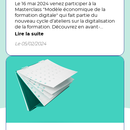
Le 16 mai 2024 venez participer à la
Masterclass "Modèle économique de la
formation digitale" qui fait partie du
nouveau cycle d’ateliers sur la digitalisation
de la formation. Découvrez en avant-
première le programme, le déroulement
Lire la suite
de la journée et inscrivez-vous vite ! Cette
Le 05/02/2024
Masterclass s’adresse aux équipes de
direction CFA/OFA, responsables
pédagogiques, chefs de projets,
commanditaires, financeurs et acheteurs.
Elle est animée par Jean-Luc Peuvrier du
cabinet STRATICE et Olivier KIRSCH chez
GIFOD et experts du FFFOD.