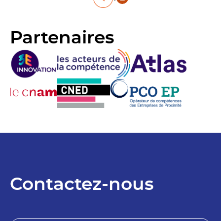
des
Partenaires
publications
Contactez-nous