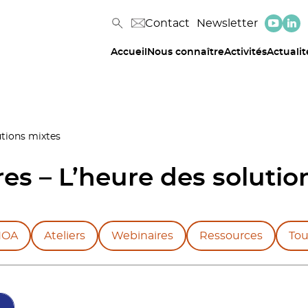
Contact
Newsletter
Accueil
Nous connaître
Activités
Actualit
utions mixtes
es – L’heure des solutio
NOA
Ateliers
Webinaires
Ressources
Tou