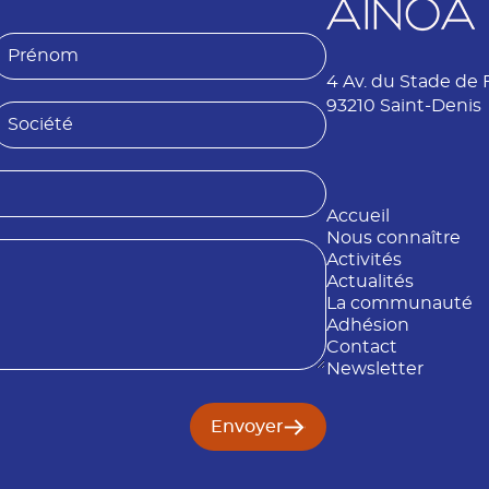
P
4 Av. du Stade de 
é
n
93210 Saint-Denis
S
o
o
m
é
Accueil
é
Nous connaître
Activités
Actualités
La communauté
Adhésion
Contact
Newsletter
Envoyer