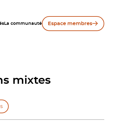
Espace membres
és
La communauté
ns mixtes
s