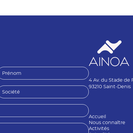
P
4 Av. du Stade de 
é
n
93210 Saint-Denis
S
o
o
m
é
Accueil
é
Nous connaître
Activités