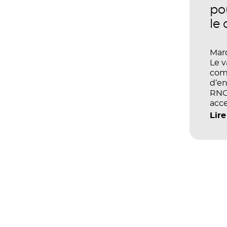
po
le
Mard
Le 
com
d’en
RNCP
acce
écol
Lire
les 
et d