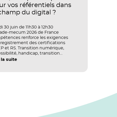
ur vos référentiels dans
 champ du digital ?
i 30 juin de 11h30 à 12h30
vade-mecum 2026 de France
pétences renforce les exigences
registrement des certifications
 et RS. Transition numérique,
ssibilité, handicap, transition
ogique : quels impacts concrets pour
 la suite
référentiels dans le champ du digital
e la multimodalité ?