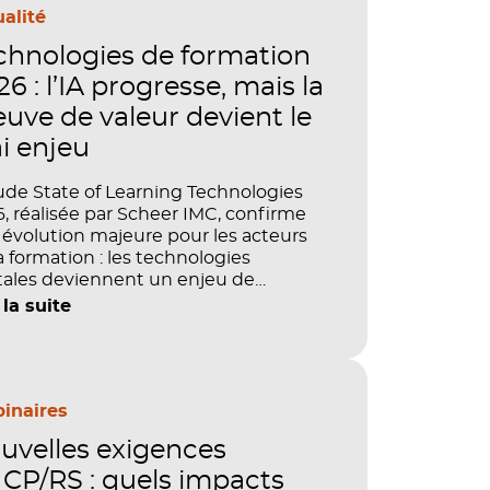
alité
chnologies de formation
6 : l’IA progresse, mais la
euve de valeur devient le
ai enjeu
ude State of Learning Technologies
, réalisée par Scheer IMC, confirme
évolution majeure pour les acteurs
a formation : les technologies
tales deviennent un enjeu de
tage, de performance et de preuve
 la suite
aleur. IA, LMS, analytics, gestion des
étences, blended learning : tout
le désormais en place pour faire de
ormation un levier stratégique. Mais
ment démontrer concrètement
inaires
pact de ces investissements sur les
uvelles exigences
étences, la productivité et la
ormance des organisations ?
CP/RS : quels impacts