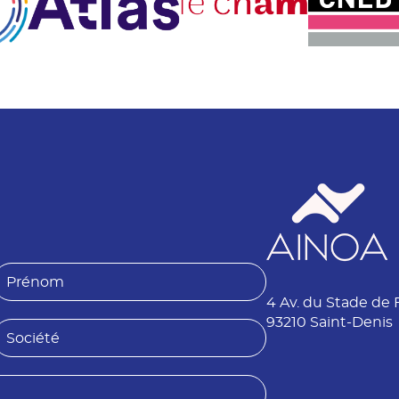
P
4 Av. du Stade de 
é
n
93210 Saint-Denis
S
o
o
m
é