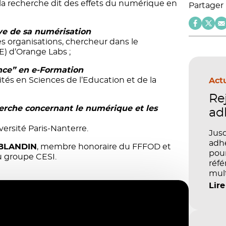
a recherche dit des effets du numérique en
Partager
uve de sa numérisation
des organisations, chercheur dans le
) d’Orange Labs ;
ance” en e-Formation
ités en Sciences de l’​Education et de la
Actu
Re
herche concernant le numérique et les
ad
iversité Paris-Nanterre.
Jusq
adhé
 BLANDIN
, membre honoraire du FFFOD et
pour
u groupe CESI.
réfé
mult
péd
Lire