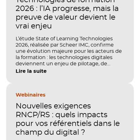
2026 : l’IA progresse, mais la
preuve de valeur devient le
vrai enjeu
L’étude State of Learning Technologies
2026, réalisée par Scheer IMC, confirme
une évolution majeure pour les acteurs de
la formation : les technologies digitales
deviennent un enjeu de pilotage, de
performance et de preuve de valeur. IA,
Lire la suite
LMS, analytics, gestion des compétences,
blended learning : tout semble désormais
en place pour faire de la formation un levier
stratégique. Mais comment démontrer
Webinaires
concrètement l’impact de ces
Nouvelles exigences
investissements sur les compétences, la
productivité et la performance des
RNCP/RS : quels impacts
organisations ?
pour vos référentiels dans le
champ du digital ?