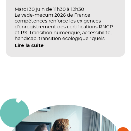
Mardi 30 juin de 11h30 à 12h30
Le vade-mecum 2026 de France
compétences renforce les exigences
d’enregistrement des certifications RNCP
et RS. Transition numérique, accessibilité,
handicap, transition écologique : quels
impacts concrets pour les référentiels dans
Lire la suite
le champ du digital et de la multimodalité
?