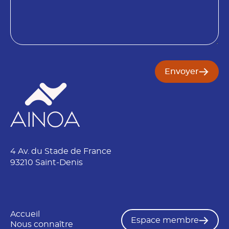
s
P
o
r
i
é
n
n
o
m
N
Envoyer
o
m
N
o
m
4 Av. du Stade de France
93210 Saint-Denis
Accueil
Espace membre
Nous connaître