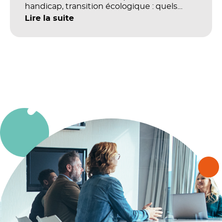
handicap, transition écologique : quels
impacts concrets pour les référentiels dans
Lire la suite
le champ du digital et de la multimodalité
?