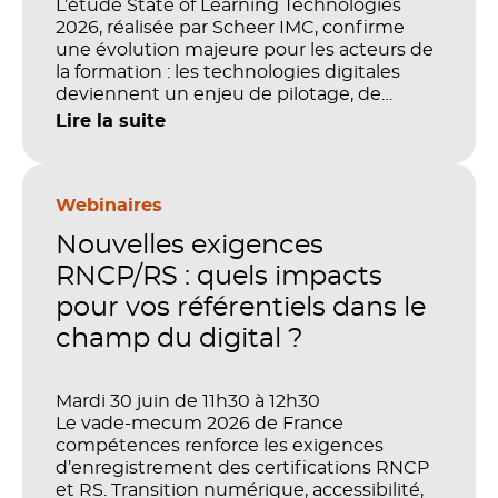
L’étude State of Learning Technologies
2026, réalisée par Scheer IMC, confirme
une évolution majeure pour les acteurs de
la formation : les technologies digitales
deviennent un enjeu de pilotage, de
performance et de preuve de valeur. IA,
Lire la suite
LMS, analytics, gestion des compétences,
blended learning : tout semble désormais
en place pour faire de la formation un levier
stratégique. Mais comment démontrer
Webinaires
concrètement l’impact de ces
Nouvelles exigences
investissements sur les compétences, la
productivité et la performance des
RNCP/RS : quels impacts
organisations ?
pour vos référentiels dans le
champ du digital ?
Mardi 30 juin de 11h30 à 12h30
Le vade-mecum 2026 de France
compétences renforce les exigences
d’enregistrement des certifications RNCP
et RS. Transition numérique, accessibilité,