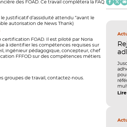
inancière des FOAD. Ce travail complétera la FAQ
: le justificatif d’assiduité attendu “avant le
mable autorisation de News Thank)
é
Actu
ertification FOAD. Il est piloté par Noria
Re
ise à identifier les compétences requises sur
nseil, ingénieur pédagogique, concepteur, chef
ad
ification FFFOD sur des compétences métiers
Jusq
adhé
pour
es groupes de travail, contactez-nous.
réfé
mult
péd
Lire
Actu