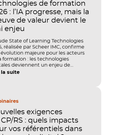
chnologies de formation
6 : l’IA progresse, mais la
euve de valeur devient le
ai enjeu
ude State of Learning Technologies
, réalisée par Scheer IMC, confirme
évolution majeure pour les acteurs
a formation : les technologies
tales deviennent un enjeu de
tage, de performance et de preuve
 la suite
aleur. IA, LMS, analytics, gestion des
étences, blended learning : tout
le désormais en place pour faire de
ormation un levier stratégique. Mais
ment démontrer concrètement
inaires
pact de ces investissements sur les
uvelles exigences
étences, la productivité et la
ormance des organisations ?
CP/RS : quels impacts
ur vos référentiels dans