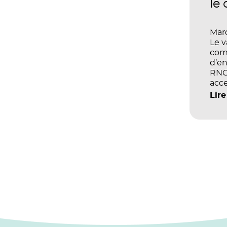
le
Mard
Le 
com
d’en
RNCP
acce
écol
Lire
les 
et d