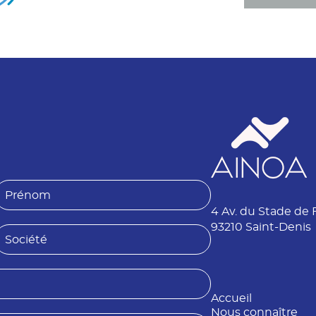
P
4 Av. du Stade de 
é
n
93210 Saint-Denis
S
o
o
m
é
Accueil
é
Nous connaître