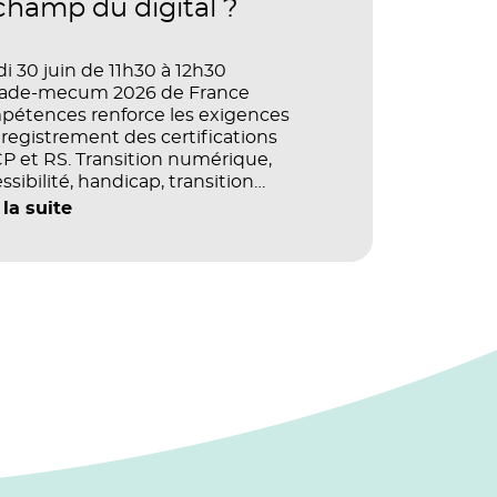
 champ du digital ?
i 30 juin de 11h30 à 12h30
vade-mecum 2026 de France
pétences renforce les exigences
registrement des certifications
 et RS. Transition numérique,
ssibilité, handicap, transition
ogique : quels impacts concrets pour
 la suite
référentiels dans le champ du digital
e la multimodalité ?