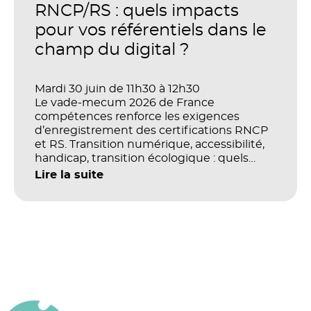
productivité et la performance des
RNCP/RS : quels impacts
organisations ?
pour vos référentiels dans le
champ du digital ?
Mardi 30 juin de 11h30 à 12h30
Le vade-mecum 2026 de France
compétences renforce les exigences
d’enregistrement des certifications RNCP
et RS. Transition numérique, accessibilité,
handicap, transition écologique : quels
impacts concrets pour les référentiels dans
Lire la suite
le champ du digital et de la multimodalité
?