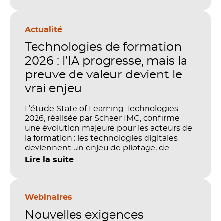
Actualité
Technologies de formation
2026 : l’IA progresse, mais la
preuve de valeur devient le
vrai enjeu
L’étude State of Learning Technologies
2026, réalisée par Scheer IMC, confirme
une évolution majeure pour les acteurs de
la formation : les technologies digitales
deviennent un enjeu de pilotage, de
performance et de preuve de valeur. IA,
Lire la suite
LMS, analytics, gestion des compétences,
blended learning : tout semble désormais
en place pour faire de la formation un levier
stratégique. Mais comment démontrer
Webinaires
concrètement l’impact de ces
Nouvelles exigences
investissements sur les compétences, la