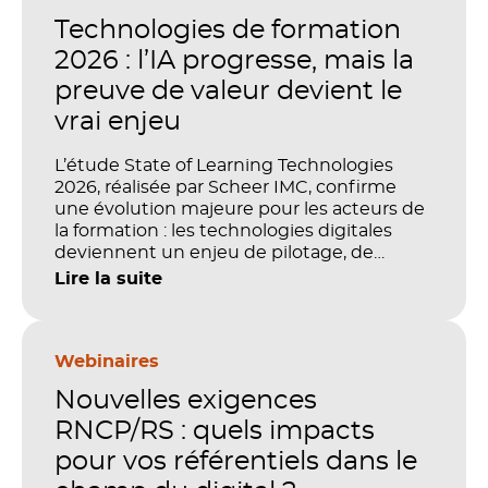
Technologies de formation
2026 : l’IA progresse, mais la
preuve de valeur devient le
vrai enjeu
L’étude State of Learning Technologies
2026, réalisée par Scheer IMC, confirme
une évolution majeure pour les acteurs de
la formation : les technologies digitales
deviennent un enjeu de pilotage, de
performance et de preuve de valeur. IA,
Lire la suite
LMS, analytics, gestion des compétences,
blended learning : tout semble désormais
en place pour faire de la formation un levier
stratégique. Mais comment démontrer
Webinaires
concrètement l’impact de ces
Nouvelles exigences
investissements sur les compétences, la
productivité et la performance des
RNCP/RS : quels impacts
organisations ?
pour vos référentiels dans le