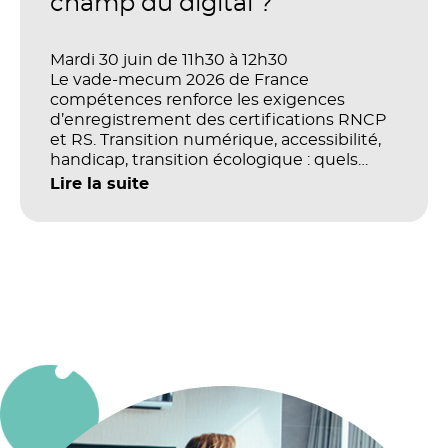
champ du digital ?
Mardi 30 juin de 11h30 à 12h30
Le vade-mecum 2026 de France
compétences renforce les exigences
d’enregistrement des certifications RNCP
et RS. Transition numérique, accessibilité,
handicap, transition écologique : quels
impacts concrets pour les référentiels dans
Lire la suite
le champ du digital et de la multimodalité
?