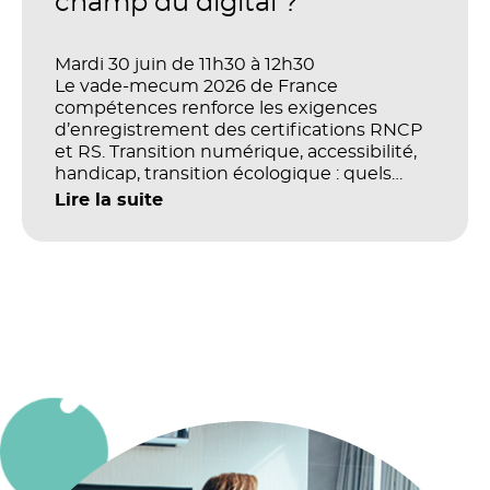
champ du digital ?
Mardi 30 juin de 11h30 à 12h30
Le vade-mecum 2026 de France
compétences renforce les exigences
d’enregistrement des certifications RNCP
et RS. Transition numérique, accessibilité,
handicap, transition écologique : quels
impacts concrets pour les référentiels dans
Lire la suite
le champ du digital et de la multimodalité
?