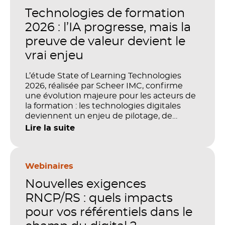
Technologies de formation
2026 : l’IA progresse, mais la
preuve de valeur devient le
vrai enjeu
L’étude State of Learning Technologies
2026, réalisée par Scheer IMC, confirme
une évolution majeure pour les acteurs de
la formation : les technologies digitales
deviennent un enjeu de pilotage, de
performance et de preuve de valeur. IA,
Lire la suite
LMS, analytics, gestion des compétences,
blended learning : tout semble désormais
en place pour faire de la formation un levier
stratégique. Mais comment démontrer
Webinaires
concrètement l’impact de ces
Nouvelles exigences
investissements sur les compétences, la
productivité et la performance des
RNCP/RS : quels impacts
organisations ?
pour vos référentiels dans le