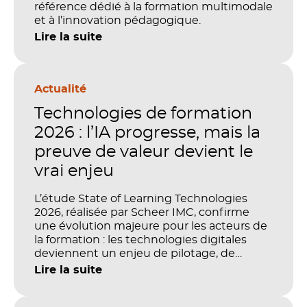
référence dédié à la formation multimodale
et à l’innovation pédagogique.
Lire la suite
Actualité
Technologies de formation
2026 : l’IA progresse, mais la
preuve de valeur devient le
vrai enjeu
L’étude State of Learning Technologies
2026, réalisée par Scheer IMC, confirme
une évolution majeure pour les acteurs de
la formation : les technologies digitales
deviennent un enjeu de pilotage, de
performance et de preuve de valeur. IA,
Lire la suite
LMS, analytics, gestion des compétences,
blended learning : tout semble désormais