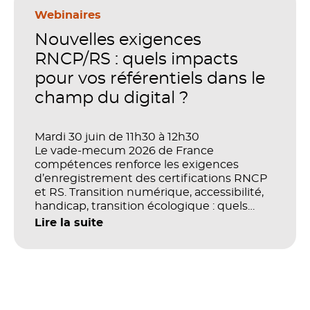
en place pour faire de la formation un levier
stratégique. Mais comment démontrer
Webinaires
concrètement l’impact de ces
Nouvelles exigences
investissements sur les compétences, la
productivité et la performance des
RNCP/RS : quels impacts
organisations ?
pour vos référentiels dans le
champ du digital ?
Mardi 30 juin de 11h30 à 12h30
Le vade-mecum 2026 de France
compétences renforce les exigences
d’enregistrement des certifications RNCP
et RS. Transition numérique, accessibilité,
handicap, transition écologique : quels
impacts concrets pour les référentiels dans
Lire la suite
le champ du digital et de la multimodalité
?