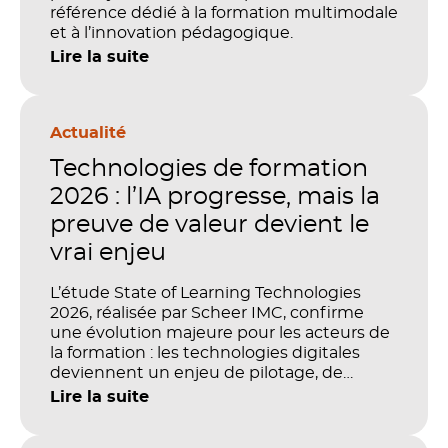
référence dédié à la formation multimodale
et à l’innovation pédagogique.
Lire la suite
Actualité
Technologies de formation
2026 : l’IA progresse, mais la
preuve de valeur devient le
vrai enjeu
L’étude State of Learning Technologies
2026, réalisée par Scheer IMC, confirme
une évolution majeure pour les acteurs de
la formation : les technologies digitales
deviennent un enjeu de pilotage, de
performance et de preuve de valeur. IA,
Lire la suite
LMS, analytics, gestion des compétences,
blended learning : tout semble désormais