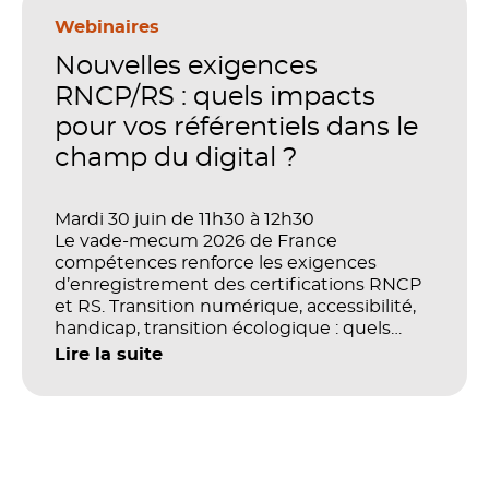
en place pour faire de la formation un levier
stratégique. Mais comment démontrer
Webinaires
concrètement l’impact de ces
Nouvelles exigences
investissements sur les compétences, la
productivité et la performance des
RNCP/RS : quels impacts
organisations ?
pour vos référentiels dans le
champ du digital ?
Mardi 30 juin de 11h30 à 12h30
Le vade-mecum 2026 de France
compétences renforce les exigences
d’enregistrement des certifications RNCP
et RS. Transition numérique, accessibilité,
handicap, transition écologique : quels
impacts concrets pour les référentiels dans
Lire la suite
le champ du digital et de la multimodalité
?