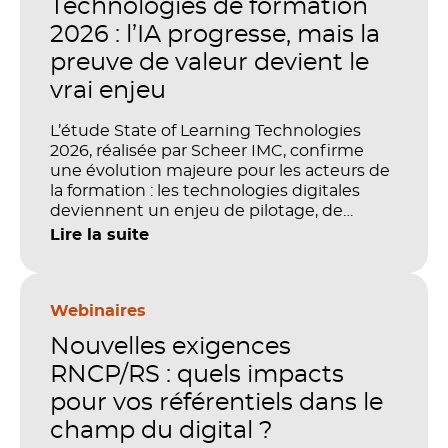
Technologies de formation
2026 : l’IA progresse, mais la
preuve de valeur devient le
vrai enjeu
L’étude State of Learning Technologies
2026, réalisée par Scheer IMC, confirme
une évolution majeure pour les acteurs de
la formation : les technologies digitales
deviennent un enjeu de pilotage, de
performance et de preuve de valeur. IA,
Lire la suite
LMS, analytics, gestion des compétences,
blended learning : tout semble désormais
en place pour faire de la formation un levier
stratégique. Mais comment démontrer
Webinaires
concrètement l’impact de ces
Nouvelles exigences
investissements sur les compétences, la
productivité et la performance des
RNCP/RS : quels impacts
organisations ?
pour vos référentiels dans le
champ du digital ?