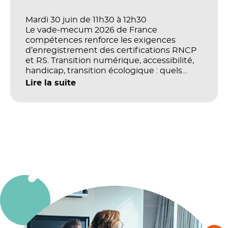
Mardi 30 juin de 11h30 à 12h30
Le vade-mecum 2026 de France
compétences renforce les exigences
d’enregistrement des certifications RNCP
et RS. Transition numérique, accessibilité,
handicap, transition écologique : quels
impacts concrets pour les référentiels dans
Lire la suite
le champ du digital et de la multimodalité
?