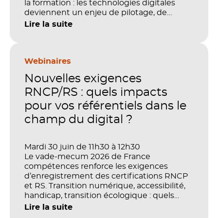
la formation : les technologies digitales
deviennent un enjeu de pilotage, de
performance et de preuve de valeur. IA,
Lire la suite
LMS, analytics, gestion des compétences,
blended learning : tout semble désormais
en place pour faire de la formation un levier
stratégique. Mais comment démontrer
Webinaires
concrètement l’impact de ces
Nouvelles exigences
investissements sur les compétences, la
productivité et la performance des
RNCP/RS : quels impacts
organisations ?
pour vos référentiels dans le
champ du digital ?
Mardi 30 juin de 11h30 à 12h30
Le vade-mecum 2026 de France
compétences renforce les exigences
d’enregistrement des certifications RNCP
et RS. Transition numérique, accessibilité,
handicap, transition écologique : quels
impacts concrets pour les référentiels dans
Lire la suite
le champ du digital et de la multimodalité