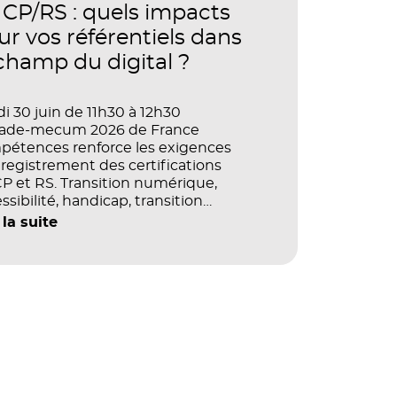
ormance des organisations ?
CP/RS : quels impacts
ur vos référentiels dans
 champ du digital ?
i 30 juin de 11h30 à 12h30
vade-mecum 2026 de France
pétences renforce les exigences
registrement des certifications
 et RS. Transition numérique,
ssibilité, handicap, transition
ogique : quels impacts concrets pour
 la suite
référentiels dans le champ du digital
e la multimodalité ?