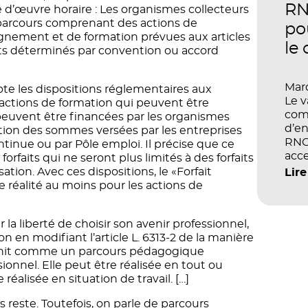
perf
RN
ité d’œuvre horaire : Les organismes collecteurs
 parcours comprenant des actions de
po
gnement et de formation prévues aux articles
le
faits déterminés par convention ou accord
Mard
te les dispositions réglementaires aux
Le 
actions de formation qui peuvent être
com
peuvent être financées par les organismes
d’en
estion des sommes versées par les entreprises
RNCP
ntinue ou par Pôle emploi. Il précise que ce
acce
orfaits qui ne seront plus limités à des forfaits
écol
ation. Avec ces dispositions, le «Forfait
Lire
les 
réalité au moins pour les actions de
et d
la liberté de choisir son avenir professionnel,
ion en modifiant l’article L. 6313-2 de la manière
définit comme un parcours pédagogique
ionnel. Elle peut être réalisée en tout ou
réalisée en situation de travail. […]
 reste. Toutefois, on parle de parcours