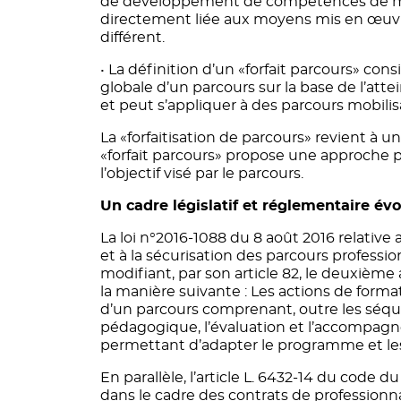
de développement de compétences de manièr
directement liée aux moyens mis en œuvre
différent.
• La définition d’un «forfait parcours» cons
globale d’un parcours sur la base de l’atteinte
et peut s’appliquer à des parcours mobili
La «forfaitisation de parcours» revient à u
«forfait parcours» propose une approche pl
l’objectif visé par le parcours.
Un cadre législatif et réglementaire évo
La loi n°2016-1088 du 8 août 2016 relative 
et à la sécurisation des parcours professio
modifiant, par son article 82, le deuxième a
la manière suivante : Les actions de form
d’un parcours comprenant, outre les séq
pédagogique, l’évaluation et l’accompagn
permettant d’adapter le programme et le
En parallèle, l’article L. 6432-14 du code
dans le cadre des contrats de professionna