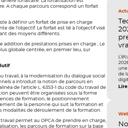
e forfaitaire. La forfaitisation est
. A chaque parcours correspond un forfait
Actu
Te
iste à définir un forfait de prise en charge
 de l’objectif. Le forfait est lié à l’objectif visé
202
sant des moyens différents.
pr
ne addition de prestations prises en charge ; Le
vr
us globale centrée, en premier lieu, sur
L’ét
2026
lutif
une 
de l
au travail, à la modernisation du dialogue social
digi
nnels a introduit la notion de parcours en
pilo
Lire
linéa de l’article L. 6353-1 du code du travail de
de v
ation peuvent être organisées sous la forme
comp
uences de formation, le positionnement
semb
ement de la personne qui suit la formation et
la f
s modalités de déroulement de la formation.
com
Web
l’im
 du travail permet au OPCA de prendre en charge,
No
comp
lisation, les parcours de formation sur la base