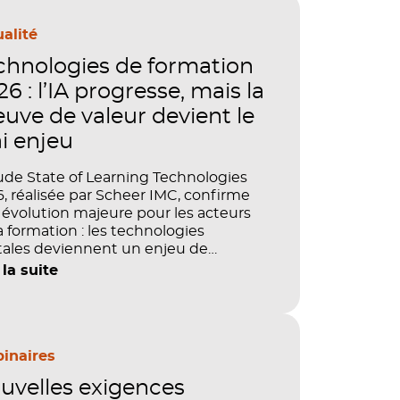
alité
chnologies de formation
6 : l’IA progresse, mais la
euve de valeur devient le
ai enjeu
ude State of Learning Technologies
, réalisée par Scheer IMC, confirme
évolution majeure pour les acteurs
a formation : les technologies
tales deviennent un enjeu de
tage, de performance et de preuve
 la suite
aleur. IA, LMS, analytics, gestion des
étences, blended learning : tout
le désormais en place pour faire de
ormation un levier stratégique. Mais
ment démontrer concrètement
inaires
pact de ces investissements sur les
uvelles exigences
étences, la productivité et la