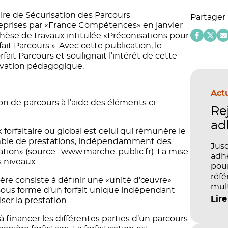
ire de Sécurisation des Parcours
Partager
 reprises par «France Compétences» en janvier
nthèse de travaux intitulée «Préconisations pour
t Parcours ». Avec cette publication, le
ait Parcours et soulignait l’intérêt de cette
ovation pédagogique.
Actu
n de parcours à l’aide des éléments ci-
Re
ad
 forfaitaire ou global est celui qui rémunère le
emble de prestations, indépendamment des
Jusq
ation» (source : www.marche-public.fr). La mise
adhé
s niveaux :
pour
réfé
ulière consiste à définir une «unité d’œuvre»
mult
sous forme d’un forfait unique indépendant
péd
Lire
er la prestation.
 à financer les différentes parties d’un parcours