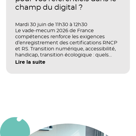
champ du digital ?
Mardi 30 juin de 11h30 à 12h30
Le vade-mecum 2026 de France
compétences renforce les exigences
d’enregistrement des certifications RNCP
et RS. Transition numérique, accessibilité,
handicap, transition écologique : quels
impacts concrets pour les référentiels dans
Lire la suite
le champ du digital et de la multimodalité
?