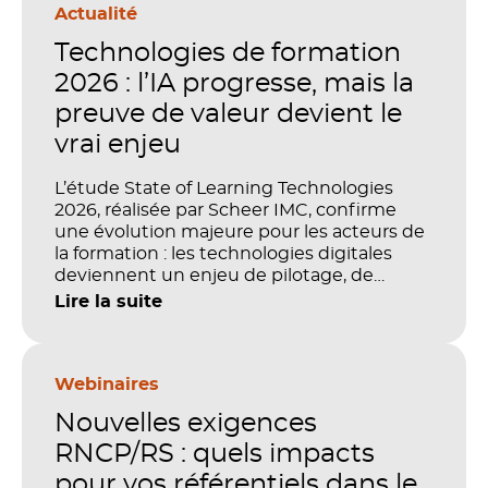
Actualité
Technologies de formation
2026 : l’IA progresse, mais la
preuve de valeur devient le
vrai enjeu
L’étude State of Learning Technologies
2026, réalisée par Scheer IMC, confirme
une évolution majeure pour les acteurs de
la formation : les technologies digitales
deviennent un enjeu de pilotage, de
performance et de preuve de valeur. IA,
Lire la suite
LMS, analytics, gestion des compétences,
blended learning : tout semble désormais
en place pour faire de la formation un levier
stratégique. Mais comment démontrer
Webinaires
concrètement l’impact de ces
Nouvelles exigences
investissements sur les compétences, la
productivité et la performance des
RNCP/RS : quels impacts
organisations ?
pour vos référentiels dans le