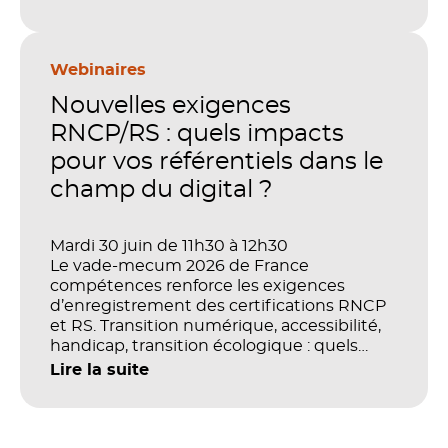
LMS, analytics, gestion des compétences,
blended learning : tout semble désormais
en place pour faire de la formation un levier
stratégique. Mais comment démontrer
Webinaires
concrètement l’impact de ces
Nouvelles exigences
investissements sur les compétences, la
productivité et la performance des
RNCP/RS : quels impacts
organisations ?
pour vos référentiels dans le
champ du digital ?
Mardi 30 juin de 11h30 à 12h30
Le vade-mecum 2026 de France
compétences renforce les exigences
d’enregistrement des certifications RNCP
et RS. Transition numérique, accessibilité,
handicap, transition écologique : quels
impacts concrets pour les référentiels dans
Lire la suite
le champ du digital et de la multimodalité
?