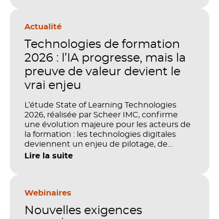
Actualité
Technologies de formation
2026 : l’IA progresse, mais la
preuve de valeur devient le
vrai enjeu
L’étude State of Learning Technologies
2026, réalisée par Scheer IMC, confirme
une évolution majeure pour les acteurs de
la formation : les technologies digitales
deviennent un enjeu de pilotage, de
performance et de preuve de valeur. IA,
Lire la suite
LMS, analytics, gestion des compétences,
blended learning : tout semble désormais
en place pour faire de la formation un levier
stratégique. Mais comment démontrer
Webinaires
concrètement l’impact de ces
Nouvelles exigences
investissements sur les compétences, la