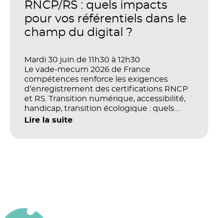
productivité et la performance des
RNCP/RS : quels impacts
organisations ?
pour vos référentiels dans le
champ du digital ?
Mardi 30 juin de 11h30 à 12h30
Le vade-mecum 2026 de France
compétences renforce les exigences
d’enregistrement des certifications RNCP
et RS. Transition numérique, accessibilité,
handicap, transition écologique : quels
impacts concrets pour les référentiels dans
Lire la suite
le champ du digital et de la multimodalité
?