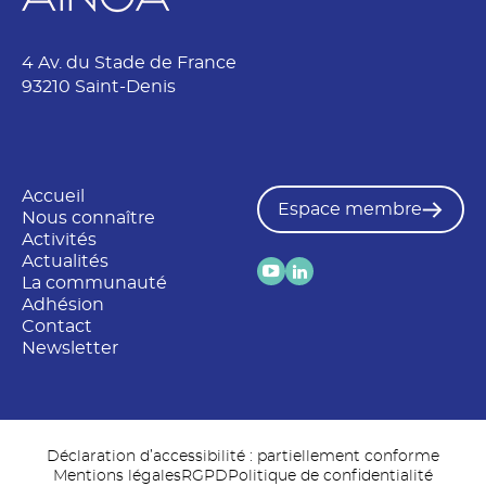
e
t
4 Av. du Stade de France
93210 Saint-Denis
Accueil
Espace membre
Nous connaître
Activités
Actualités
La communauté
Adhésion
Contact
Newsletter
Déclaration d’accessibilité : partiellement conforme
Mentions légales
RGPD
Politique de confidentialité