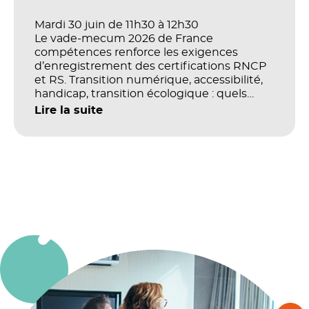
Mardi 30 juin de 11h30 à 12h30
Le vade-mecum 2026 de France
compétences renforce les exigences
d’enregistrement des certifications RNCP
et RS. Transition numérique, accessibilité,
handicap, transition écologique : quels
impacts concrets pour les référentiels dans
Lire la suite
le champ du digital et de la multimodalité
?