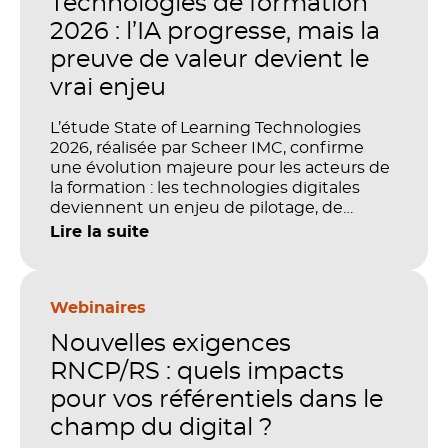
Technologies de formation
2026 : l’IA progresse, mais la
preuve de valeur devient le
vrai enjeu
L’étude State of Learning Technologies
2026, réalisée par Scheer IMC, confirme
une évolution majeure pour les acteurs de
la formation : les technologies digitales
deviennent un enjeu de pilotage, de
performance et de preuve de valeur. IA,
Lire la suite
LMS, analytics, gestion des compétences,
blended learning : tout semble désormais
en place pour faire de la formation un levier
stratégique. Mais comment démontrer
Webinaires
concrètement l’impact de ces
Nouvelles exigences
investissements sur les compétences, la
productivité et la performance des
RNCP/RS : quels impacts
organisations ?
pour vos référentiels dans le
champ du digital ?