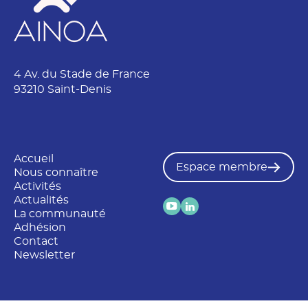
E
m
a
i
l
4 Av. du Stade de France
93210 Saint-Denis
Accueil
Espace membre
Nous connaître
Activités
Actualités
La communauté
Adhésion
Contact
Newsletter