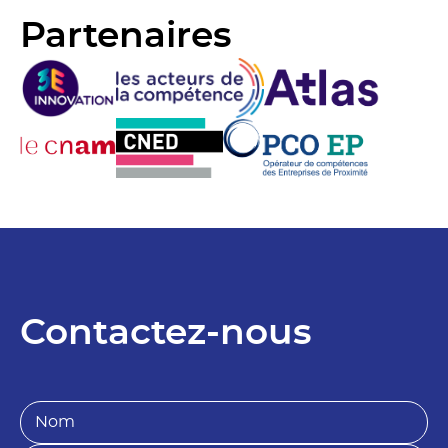
Partenaires
Contactez-nous
N
o
m