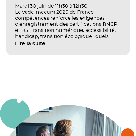
Mardi 30 juin de 11h30 à 12h30
Le vade-mecum 2026 de France
compétences renforce les exigences
d’enregistrement des certifications RNCP
et RS. Transition numérique, accessibilité,
handicap, transition écologique : quels
impacts concrets pour les référentiels dans
Lire la suite
le champ du digital et de la multimodalité
?