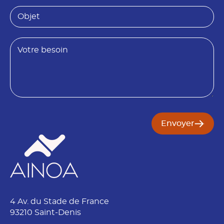
*
i
i
O
é
s
b
t
e
j
é
e
B
t
e
s
o
i
n
Envoyer
4 Av. du Stade de France
93210 Saint-Denis