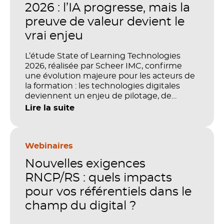
2026 : l’IA progresse, mais la
preuve de valeur devient le
vrai enjeu
L’étude State of Learning Technologies
2026, réalisée par Scheer IMC, confirme
une évolution majeure pour les acteurs de
la formation : les technologies digitales
deviennent un enjeu de pilotage, de
performance et de preuve de valeur. IA,
Lire la suite
LMS, analytics, gestion des compétences,
blended learning : tout semble désormais
en place pour faire de la formation un levier
stratégique. Mais comment démontrer
Webinaires
concrètement l’impact de ces
Nouvelles exigences
investissements sur les compétences, la
productivité et la performance des
RNCP/RS : quels impacts
organisations ?
pour vos référentiels dans le
champ du digital ?