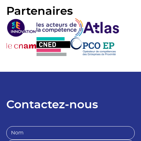
Partenaires
Contactez-nous
N
o
m