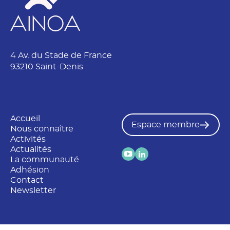
é
t
é
4 Av. du Stade de France
93210 Saint-Denis
Accueil
Espace membre
Nous connaître
Activités
Actualités
La communauté
Adhésion
Contact
Newsletter